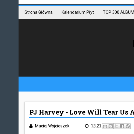
Mastodon link
Mastodon
Strona Główna
Kalendarium Płyt
TOP 300 ALBUM
PJ Harvey - Love Will Tear Us 
Maciej Wojcieszek
13:21