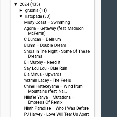
2024
(435)
▼
grudnia
(11)
►
listopada
(33)
▼
Misty Coast – Swimming
Agoria – Getaway (feat. Madison
McFerrin)
C Duncan – Delirium
Bluhm – Double Dream
Ships In The Night - Some Of These
Dreams
Ell Murphy - Need It
Say Lou Lou - Blue Ruin
Ela Minus - Upwards
Yazmin Lacey - The Feels
Chihei Hatekeyama – Wind from
Mountains (feat. Nai...
Nilufer Yanya – Mutations –
Empress Of Remix
Ninth Paradise – Who I Was Before
PJ Harvey - Love Will Tear Us Apart