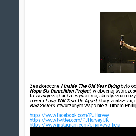
Zeszłoroczne
I Inside The Old Year Dying
było o
Hope Six Demolition Project
, w obecnej twórczośc
to zazwyczaj bardzo wyważona, akustyczna muzyk
coveru
Love Will Tear Us Apart
, który znalazł si
Bad Sisters
,
stworzonym wspólnie z Timem Phill
https://www.facebook.com/PJHarvey
https://www.twitter.com/PJHarveyUK
https://www.instagram.com/pjharveyofficial