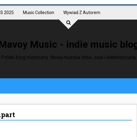
S 2025
Music Collection
Wywiad Z Autorem
Mavoy Music - indie music blo
Polski blog muzyczny. Nowa muzyka indie, soul i elektroniczna.
Apart