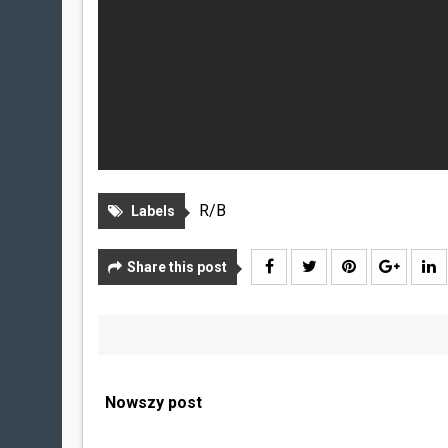
R/B
Labels
Share this post
Nowszy post