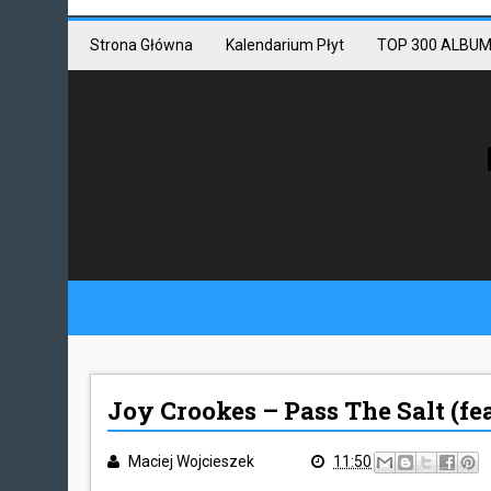
Mastodon link
Mastodon
Strona Główna
Kalendarium Płyt
TOP 300 ALBUM
Joy Crookes – Pass The Salt (fea
Maciej Wojcieszek
11:50