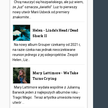
Chcę nauczyć się hiszpańskiego, ale już wiem,
że „luz” oznacza „światło”. Luz to pierwszy
nowy utwór Marii Usbeck od premiery
znakomite...
Helen - Linda’s Head / Dead
Shark II
Na nowy album Grouper czekamy od 2021 r,
na razie czeka nas jednak nieoczekiwane
reunion jednego z jej sideprojektów. Zespół
Helen , Liz...
Mary Lattimore - We Take
Turns Crying
Mary Lattimore wydała wspólnie z Julianną
Barwick jeden z najlepszych albumów roku -
Tragic Magic . Teraz artystka umieściła nowy
utwór ...