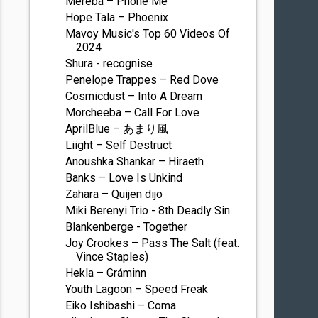
Mereba – Phone Me
Hope Tala – Phoenix
Mavoy Music's Top 60 Videos Of
2024
Shura - recognise
Penelope Trappes – Red Dove
Cosmicdust – Into A Dream
Morcheeba – Call For Love
AprilBlue – あまり風
Liight – Self Destruct
Anoushka Shankar – Hiraeth
Banks – Love Is Unkind
Zahara – Quijen dijo
Miki Berenyi Trio - 8th Deadly Sin
Blankenberge - Together
Joy Crookes – Pass The Salt (feat.
Vince Staples)
Hekla – Gráminn
Youth Lagoon – Speed Freak
Eiko Ishibashi – Coma