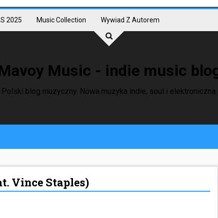
S 2025
Music Collection
Wywiad Z Autorem
Mavoy Music - indie music blo
Polski blog muzyczny. Nowa muzyka indie, soul i elektroniczna.
t. Vince Staples)