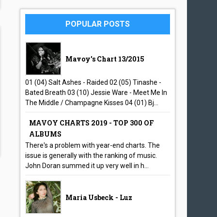
POPULAR POSTS
Mavoy's Chart 13/2015
01 (04) Salt Ashes - Raided 02 (05) Tinashe -
Bated Breath 03 (10) Jessie Ware - Meet Me In
The Middle / Champagne Kisses 04 (01) Bj...
MAVOY CHARTS 2019 - TOP 300 OF
ALBUMS
There's a problem with year-end charts. The
issue is generally with the ranking of music.
John Doran summed it up very well in h...
Maria Usbeck - Luz