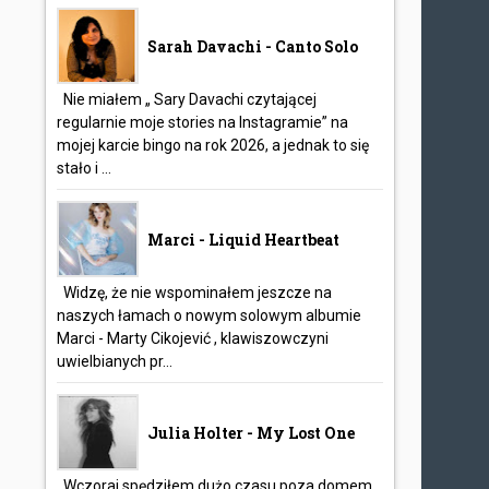
Sarah Davachi - Canto Solo
Nie miałem „ Sary Davachi czytającej
regularnie moje stories na Instagramie” na
mojej karcie bingo na rok 2026, a jednak to się
stało i ...
Marci - Liquid Heartbeat
Widzę, że nie wspominałem jeszcze na
naszych łamach o nowym solowym albumie
Marci - Marty Cikojević , klawiszowczyni
uwielbianych pr...
Julia Holter - My Lost One
Wczoraj spędziłem dużo czasu poza domem,