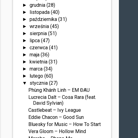
grudnia
(28)
►
listopada
(40)
►
października
(31)
►
września
(45)
►
sierpnia
(51)
►
lipca
(47)
►
czerwca
(41)
►
maja
(36)
►
kwietnia
(31)
►
marca
(34)
►
lutego
(60)
►
stycznia
(27)
▼
Phùng Khánh Linh – EM ĐAU
Lucrecia Dalt – Cosa Rara (feat.
David Sylvian)
Castlebeat – Ivy League
Eddie Chacon – Good Sun
Bluesky for Music – How To Start
Vera Gloom – Hollow Mind