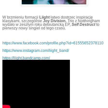
W brzmieniu formacji
Liight
łatwo dostrzec inspirację
klasykami, szczególnie
Joy Division.
Trio z Notthingham
wydało w zeszłym roku debiutancką EP,
Self Destruct
to
pierwszy nowy singiel od tego czasu.
https://www.facebook.com/profile.php?id=61555652378110
https://www.instagram.com/liight_band/
https://liight.bandcamp.com/