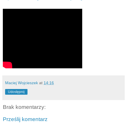
Maciej Wojcieszek
at
14:16
Udostępnij
Brak komentarzy:
Prześlij komentarz