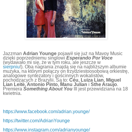
Jazzman
Adrian Younge
pojawił się już na Mavoy Music
dzięki poprzedniemu singlowi
Esperando Por Voce
(wydawało mi się, że w tym roku, ale jeszcze w
sierpniu
!). Oba nagrania znajdą się na najbliższym albumie
muzyka, na którym połączy on trzydziestoosobową orkiestrę,
analogowe syntezatory i gościnnych wokalistów,
pochodzących z Brazylii. Są to:
Céu, Luiza Lian, Miguel
Lian Leite, Antonio Pinto, Manu Julian
i
Sthe Araujo
.
Premiera
Something About You
III jest przewidziana na 18
kwietnia.
https://www.facebook.com/adrian.younge/
https://twitter.com/AdrianYounge
https://www.instagram.com/adrianyounge/