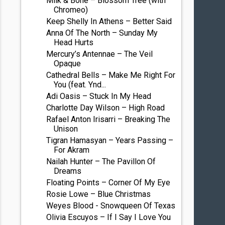
Milk & Bone – Blossom Tree (with
Chromeo)
Keep Shelly In Athens – Better Said
Anna Of The North – Sunday My
Head Hurts
Mercury’s Antennae – The Veil
Opaque
Cathedral Bells – Make Me Right For
You (feat. Ynd...
Adi Oasis – Stuck In My Head
Charlotte Day Wilson – High Road
Rafael Anton Irisarri – Breaking The
Unison
Tigran Hamasyan – Years Passing –
For Akram
Nailah Hunter – The Pavillon Of
Dreams
Floating Points – Corner Of My Eye
Rosie Lowe – Blue Christmas
Weyes Blood - Snowqueen Of Texas
Olivia Escuyos – If I Say I Love You