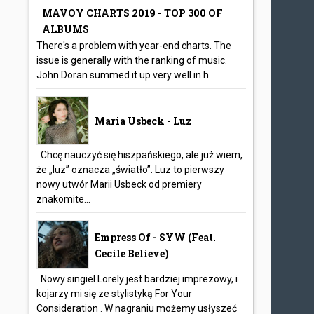
MAVOY CHARTS 2019 - TOP 300 OF
ALBUMS
There's a problem with year-end charts. The
issue is generally with the ranking of music.
John Doran summed it up very well in h...
Maria Usbeck - Luz
Chcę nauczyć się hiszpańskiego, ale już wiem,
że „luz” oznacza „światło”. Luz to pierwszy
nowy utwór Marii Usbeck od premiery
znakomite...
Empress Of - SYW (feat.
Cecile Believe)
Nowy singiel Lorely jest bardziej imprezowy, i
kojarzy mi się ze stylistyką For Your
Consideration . W nagraniu możemy usłyszeć