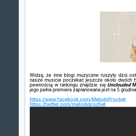
Widzę, że inne blogi muzyczne ruszyły dziś o
nasze musicie poczekać jeszcze około dwóch tyg
pewnością w rankingu znajdzie się
Unclouded
M
jego pełna premiera zaplanowana jest na 5 grudnia
https://www.facebook.com/MelodyProchet
https://twitter.com/melodyprochet