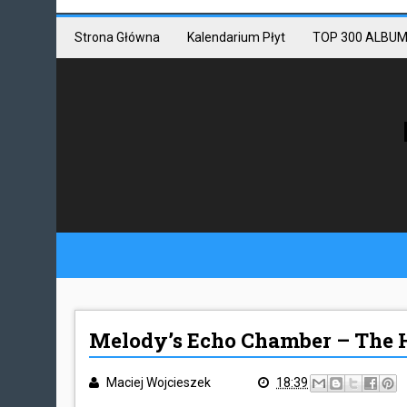
Mastodon link
Mastodon
Strona Główna
Kalendarium Płyt
TOP 300 ALBUM
Melody’s Echo Chamber – The H
Maciej Wojcieszek
18:39