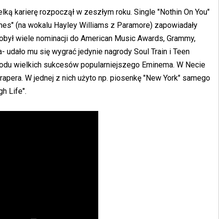
elką karierę rozpoczął w zeszłym roku. Single "Nothin On You"
nes" (na wokalu Hayley Williams z Paramore) zapowiadały
dobył wiele nominacji do American Music Awards, Grammy,
udało mu się wygrać jedynie nagrody Soul Train i Teen
wodu wielkich sukcesów popularniejszego Eminema. W Necie
apera. W jednej z nich użyto np. piosenkę "New York" samego
gh Life".