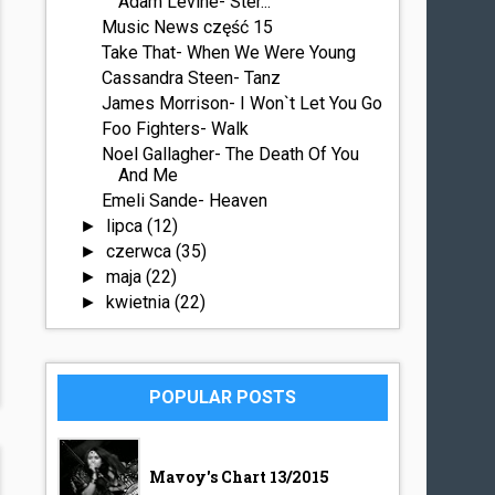
Adam Levine- Ster...
Music News część 15
Take That- When We Were Young
Cassandra Steen- Tanz
James Morrison- I Won`t Let You Go
Foo Fighters- Walk
Noel Gallagher- The Death Of You
And Me
Emeli Sande- Heaven
lipca
(12)
►
czerwca
(35)
►
maja
(22)
►
kwietnia
(22)
►
POPULAR POSTS
Mavoy's Chart 13/2015