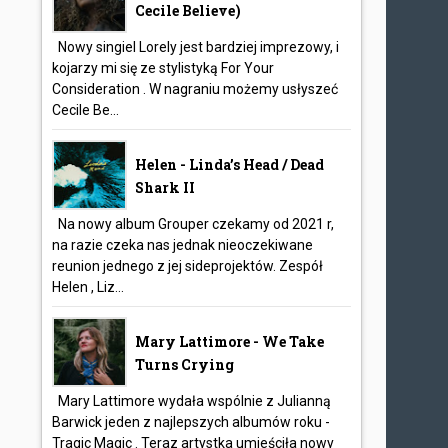
Cecile Believe)
Nowy singiel Lorely jest bardziej imprezowy, i
kojarzy mi się ze stylistyką For Your
Consideration . W nagraniu możemy usłyszeć
Cecile Be...
Helen - Linda’s Head / Dead
Shark II
Na nowy album Grouper czekamy od 2021 r,
na razie czeka nas jednak nieoczekiwane
reunion jednego z jej sideprojektów. Zespół
Helen , Liz...
Mary Lattimore - We Take
Turns Crying
Mary Lattimore wydała wspólnie z Julianną
Barwick jeden z najlepszych albumów roku -
Tragic Magic . Teraz artystka umieściła nowy