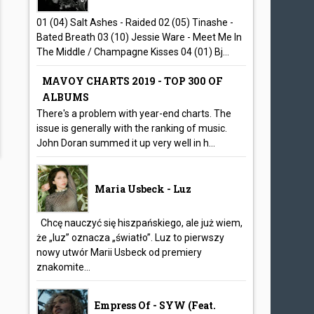
01 (04) Salt Ashes - Raided 02 (05) Tinashe -
Bated Breath 03 (10) Jessie Ware - Meet Me In
The Middle / Champagne Kisses 04 (01) Bj...
MAVOY CHARTS 2019 - TOP 300 OF
ALBUMS
There's a problem with year-end charts. The
issue is generally with the ranking of music.
John Doran summed it up very well in h...
Maria Usbeck - Luz
Chcę nauczyć się hiszpańskiego, ale już wiem,
że „luz” oznacza „światło”. Luz to pierwszy
nowy utwór Marii Usbeck od premiery
znakomite...
Empress Of - SYW (feat.