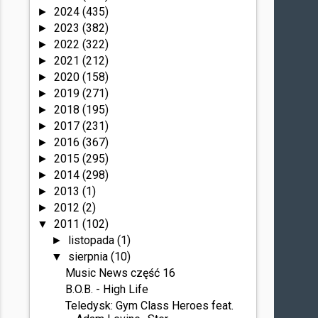
2024
(435)
►
2023
(382)
►
2022
(322)
►
2021
(212)
►
2020
(158)
►
2019
(271)
►
2018
(195)
►
2017
(231)
►
2016
(367)
►
2015
(295)
►
2014
(298)
►
2013
(1)
►
2012
(2)
►
2011
(102)
▼
listopada
(1)
►
sierpnia
(10)
▼
Music News część 16
B.O.B. - High Life
Teledysk: Gym Class Heroes feat.