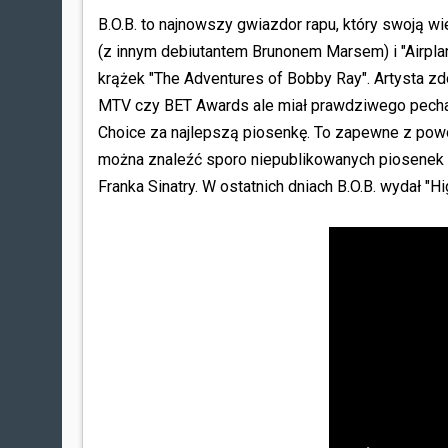
B.O.B. to najnowszy gwiazdor rapu, który swoją wi
(z innym debiutantem Brunonem Marsem) i "Airpla
krążek "The Adventures of Bobby Ray". Artysta z
MTV czy BET Awards ale miał prawdziwego pecha- 
Choice za najlepszą piosenkę. To zapewne z po
można znaleźć sporo niepublikowanych piosenek r
Franka Sinatry. W ostatnich dniach B.O.B. wydał "Hi