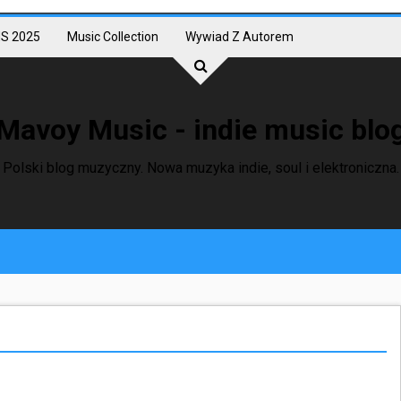
S 2025
Music Collection
Wywiad Z Autorem
Mavoy Music - indie music blo
Polski blog muzyczny. Nowa muzyka indie, soul i elektroniczna.