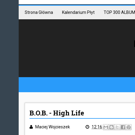
Mastodon link
Mastodon
Strona Główna
Kalendarium Płyt
TOP 300 ALBUM
B.O.B. - High Life
Maciej Wojcieszek
12:16