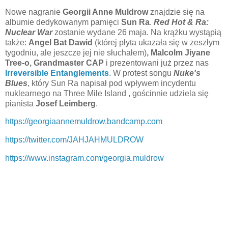
Nowe nagranie
Georgii Anne Muldrow
znajdzie się na
albumie dedykowanym pamięci
Sun Ra
.
Red Hot & Ra:
Nuclear War
zostanie wydane 26 maja. Na krążku wystąpią
także:
Angel Bat Dawid
(której płyta ukazała się w zeszłym
tygodniu, ale jeszcze jej nie słuchałem)
, Malcolm Jiyane
Tree-o, Grandmaster CAP
i prezentowani już przez nas
Irreversible Entanglements
. W protest songu
Nuke's
Blues
, który Sun Ra napisał pod wpływem incydentu
nuklearnego na Three Mile Island , gościnnie udziela się
pianista
Josef Leimberg
.
https://georgiaannemuldrow.bandcamp.com
https://twitter.com/JAHJAHMULDROW
https://www.instagram.com/georgia.muldrow