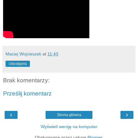
Maciej Wojcieszek
at
11:43
Udostępnij
Brak komentarzy:
Prześlij komentarz
‹
›
Strona główna
Wyświetl wersję na komputer
Obsługiwane przez usługę
Blogger
.