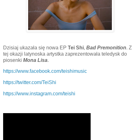
Dzisiaj ukazała się nowa EP
Tei Shi
,
Bad Premonition
. Z
tej okazji latynoska artystka zaprezentowała teledysk do
piosenki
Mona Lisa
.
https://www.facebook.com/teishimusic
https://twitter.com/TeiShi
https://www.instagram.com/teishi