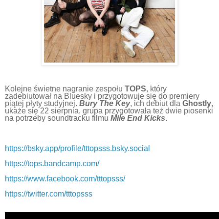
Kolejne świetne nagranie zespołu
TOPS
, który
zadebiutował na Bluesky i przygotowuje się do premiery
piątej płyty studyjnej.
Bury The Key
, ich debiut dla
Ghostly
,
ukaże się 22 sierpnia, grupa przygotowała też dwie piosenki
na potrzeby soundtracku filmu
Mile End Kicks
.
https://bsky.app/profile/tttopsss.bsky.social
https://tops.bandcamp.com/
https://www.facebook.com/tttopsss/
https://twitter.com/tttopsss