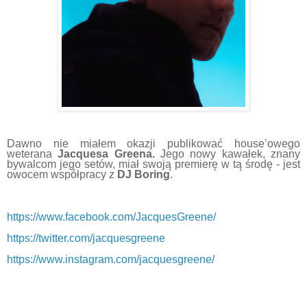
Dawno nie miałem okazji publikować house’owego
weterana
Jacquesa Greena.
Jego nowy kawałek, znany
bywalcom jego setów, miał swoją premierę w tą środę - jest
owocem współpracy z
DJ Boring
.
https://www.facebook.com/JacquesGreene/
https://twitter.com/jacquesgreene
https://www.instagram.com/jacquesgreene/