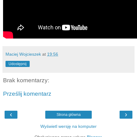
Maciej Wojcieszek
at
19:56
Udostępnij
Brak komentarzy:
Prześlij komentarz
‹
›
Strona główna
Wyświetl wersję na komputer