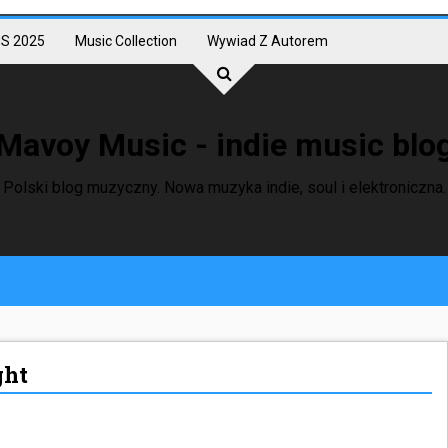
S 2025
Music Collection
Wywiad Z Autorem
Mavoy Music - indie music blo
Polski blog muzyczny. Nowa muzyka indie, soul i elektroniczna.
ght