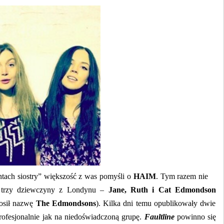
ntach siostry” większość z was pomyśli o
HAIM
. Tym razem nie
e trzy dziewczyny z Londynu –
Jane, Ruth i Cat Edmondson
osił nazwę
The Edmondsons
). Kilka dni temu opublikowały dwie
ofesjonalnie jak na niedoświadczoną grupę.
Faultline
powinno się