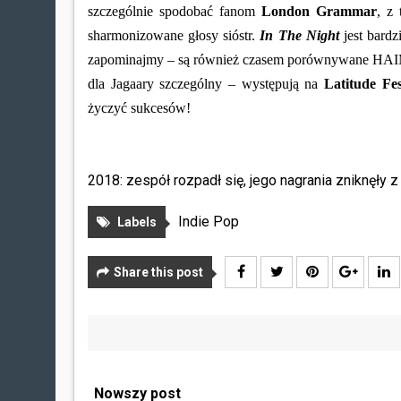
szczególnie spodobać fanom
London Grammar
, z
sharmonizowane głosy sióstr.
In The Night
jest bard
zapominajmy – są również czasem porównywane HAIM. 
dla Jagaary szczególny – występują na
Latitude Fes
życzyć sukcesów!
2018: zespół rozpadł się, jego nagrania zniknęły z
Indie Pop
Labels
Share this post
Nowszy post