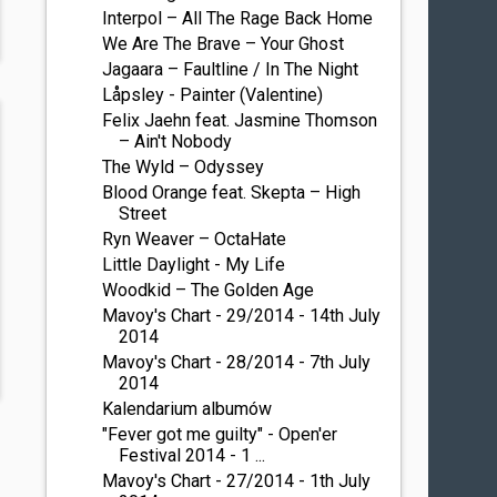
Interpol – All The Rage Back Home
We Are The Brave – Your Ghost
Jagaara – Faultline / In The Night
Låpsley - Painter (Valentine)
Felix Jaehn feat. Jasmine Thomson
– Ain't Nobody
The Wyld – Odyssey
Blood Orange feat. Skepta – High
Street
Ryn Weaver – OctaHate
Little Daylight - My Life
Woodkid – The Golden Age
Mavoy's Chart - 29/2014 - 14th July
2014
Mavoy's Chart - 28/2014 - 7th July
2014
Kalendarium albumów
"Fever got me guilty" - Open'er
Festival 2014 - 1 ...
Mavoy's Chart - 27/2014 - 1th July