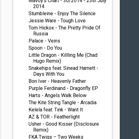
Mavoy's Chart - 30/2014 - 23th July
2014
Stumbleine - Enjoy The Silence
Jessie Ware - Tough Love
Tom Hickox - The Pretty Pride Of
Russia
Palace - Veins
Spoon - Do You
Little Dragon - Killling Me (Chad
Hugo Remix)
Snakehips feat. Sinead Harnett -
Days With You
Bon Iver - Heavenly Father
Purple Ferdinand - Dragonfly EP
Harts - Angels Walk Below
The Kite String Tangle - Arcadia
Kelela feat. Tink - Want It
AZ & TOR - Featherlight
Usher - Good Kisser (Disclosure
Remix)
FKA Twigs – Two Weeks