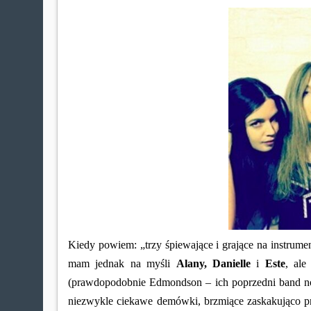
Kiedy powiem: „trzy śpiewające i grające na instrume
mam jednak na myśli
Alany, Danielle
i
Este
, al
(prawdopodobnie Edmondson – ich poprzedni band n
niezwykle ciekawe demówki, brzmiące zaskakująco pr