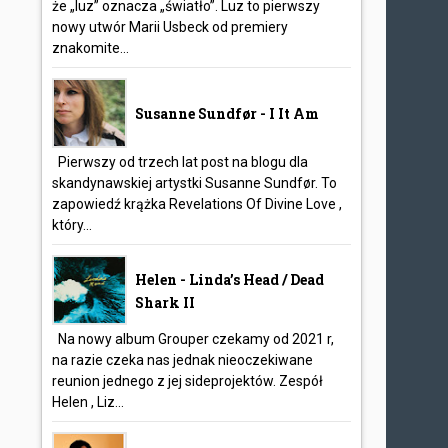
że „luz” oznacza „światło”. Luz to pierwszy
nowy utwór Marii Usbeck od premiery
znakomite...
Susanne Sundfør - I It Am
Pierwszy od trzech lat post na blogu dla
skandynawskiej artystki Susanne Sundfør. To
zapowiedź krążka Revelations Of Divine Love ,
który...
Helen - Linda’s Head / Dead
Shark II
Na nowy album Grouper czekamy od 2021 r,
na razie czeka nas jednak nieoczekiwane
reunion jednego z jej sideprojektów. Zespół
Helen , Liz...