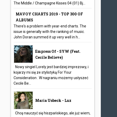
The Middle / Champagne Kisses 04 (01) Bj...
MAVOY CHARTS 2019 - TOP 300 OF
ALBUMS
There's a problem with year-end charts. The
issue is generally with the ranking of music.
John Doran summed it up very well in h...
Empress Of - SYW (feat.
Cecile Believe)
Nowy singiel Lorely jest bardziej imprezowy, i
kojarzy mi się ze stylistyką For Your
Consideration . W nagraniu możemy usłyszeć
Cecile Be...
Maria Usbeck - Luz
Chcę nauczyć się hiszpańskiego, ale już wiem,