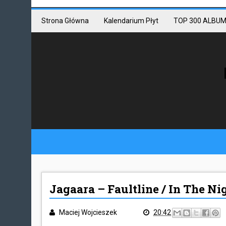
Mastodon link
Mastodon
Strona Główna
Kalendarium Płyt
TOP 300 ALBUM
Jagaara – Faultline / In The Ni
Maciej Wojcieszek
20:42