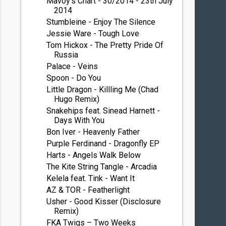
Mavoy's Chart - 30/2014 - 23th July
2014
Stumbleine - Enjoy The Silence
Jessie Ware - Tough Love
Tom Hickox - The Pretty Pride Of
Russia
Palace - Veins
Spoon - Do You
Little Dragon - Killling Me (Chad
Hugo Remix)
Snakehips feat. Sinead Harnett -
Days With You
Bon Iver - Heavenly Father
Purple Ferdinand - Dragonfly EP
Harts - Angels Walk Below
The Kite String Tangle - Arcadia
Kelela feat. Tink - Want It
AZ & TOR - Featherlight
Usher - Good Kisser (Disclosure
Remix)
FKA Twigs – Two Weeks