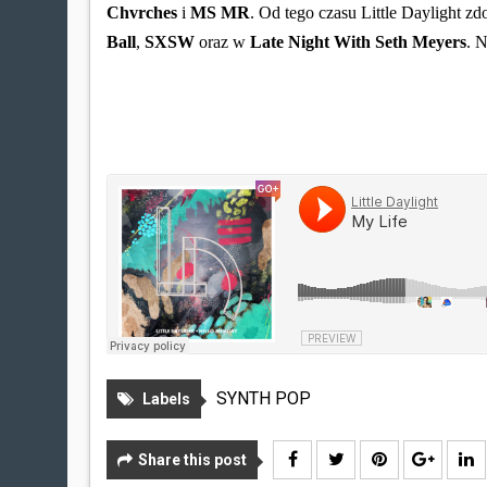
Chvrches
i
MS MR
. Od tego czasu Little Daylight zd
Ball
,
SXSW
oraz w
Late Night With Seth Meyers
. 
SYNTH POP
Labels
Share this post