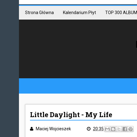
Mastodon link
Mastodon
Strona Główna
Kalendarium Płyt
TOP 300 ALBUM
Little Daylight - My Life
Maciej Wojcieszek
20:35