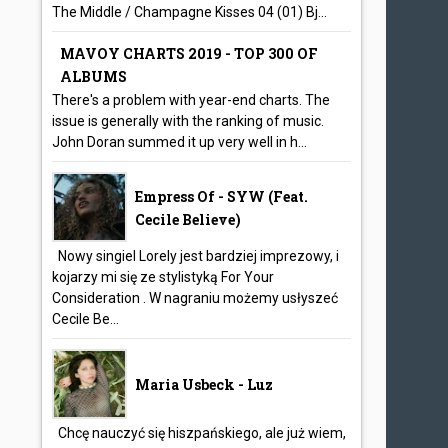
The Middle / Champagne Kisses 04 (01) Bj...
MAVOY CHARTS 2019 - TOP 300 OF
ALBUMS
There's a problem with year-end charts. The
issue is generally with the ranking of music.
John Doran summed it up very well in h...
Empress Of - SYW (feat.
Cecile Believe)
Nowy singiel Lorely jest bardziej imprezowy, i
kojarzy mi się ze stylistyką For Your
Consideration . W nagraniu możemy usłyszeć
Cecile Be...
Maria Usbeck - Luz
Chcę nauczyć się hiszpańskiego, ale już wiem,