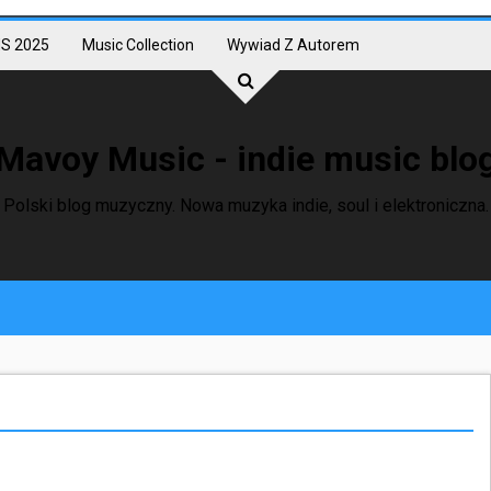
S 2025
Music Collection
Wywiad Z Autorem
Mavoy Music - indie music blo
Polski blog muzyczny. Nowa muzyka indie, soul i elektroniczna.