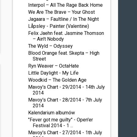
Interpol – All The Rage Back Home
We Are The Brave – Your Ghost
Jagaara – Faultline / In The Night
Låpsley - Painter (Valentine)
Felix Jaehn feat. Jasmine Thomson
– Ain't Nobody
The Wyld – Odyssey
Blood Orange feat. Skepta – High
Street
Ryn Weaver – OctaHate
Little Daylight - My Life
Woodkid – The Golden Age
Mavoy's Chart - 29/2014 - 14th July
2014
Mavoy's Chart - 28/2014 - 7th July
2014
Kalendarium albumów
"Fever got me guilty" - Open'er
Festival 2014 - 1 ...
Mavoy's Chart - 27/2014 - 1th July