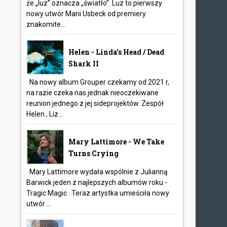
że „luz” oznacza „światło”. Luz to pierwszy
nowy utwór Marii Usbeck od premiery
znakomite...
Helen - Linda’s Head / Dead
Shark II
Na nowy album Grouper czekamy od 2021 r,
na razie czeka nas jednak nieoczekiwane
reunion jednego z jej sideprojektów. Zespół
Helen , Liz...
Mary Lattimore - We Take
Turns Crying
Mary Lattimore wydała wspólnie z Julianną
Barwick jeden z najlepszych albumów roku -
Tragic Magic . Teraz artystka umieściła nowy
utwór ...