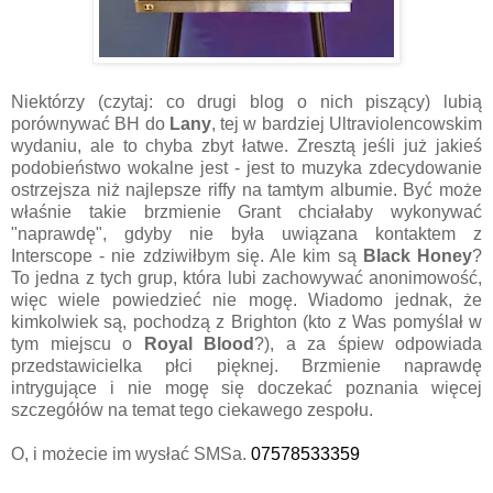
Niektórzy (czytaj: co drugi blog o nich piszący) lubią
porównywać BH do
Lany
, tej w bardziej Ultraviolencowskim
wydaniu, ale to chyba zbyt łatwe. Zresztą jeśli już jakieś
podobieństwo wokalne jest - jest to muzyka zdecydowanie
ostrzejsza niż najlepsze riffy na tamtym albumie. Być może
właśnie takie brzmienie Grant chciałaby wykonywać
"naprawdę", gdyby nie była uwiązana kontaktem z
Interscope - nie zdziwiłbym się. Ale kim są
Black Honey
?
To jedna z tych grup, która lubi zachowywać anonimowość,
więc wiele powiedzieć nie mogę. Wiadomo jednak, że
kimkolwiek są, pochodzą z Brighton (kto z Was pomyślał w
tym miejscu o
Royal Blood
?), a za śpiew odpowiada
przedstawicielka płci pięknej. Brzmienie naprawdę
intrygujące i nie mogę się doczekać poznania więcej
szczegółów na temat tego ciekawego zespołu.
O, i możecie im wysłać SMSa.
07578533359