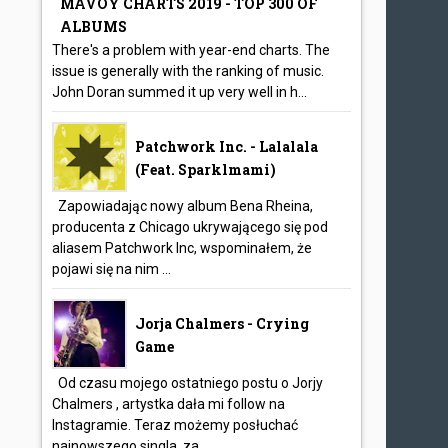
MAVOY CHARTS 2019 - TOP 300 OF
ALBUMS
There's a problem with year-end charts. The
issue is generally with the ranking of music.
John Doran summed it up very well in h...
Patchwork Inc. - Lalalala
(feat. Sparklmami)
Zapowiadając nowy album Bena Rheina,
producenta z Chicago ukrywającego się pod
aliasem Patchwork Inc, wspominałem, że
pojawi się na nim ...
Jorja Chalmers - Crying
Game
Od czasu mojego ostatniego postu o Jorjy
Chalmers , artystka dała mi follow na
Instagramie. Teraz możemy posłuchać
najnowszego singla, za...