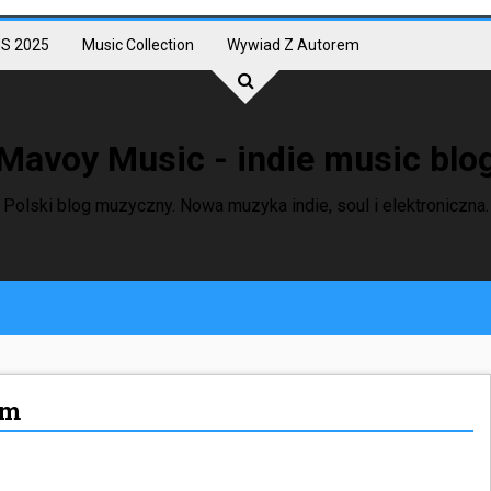
S 2025
Music Collection
Wywiad Z Autorem
Mavoy Music - indie music blo
Polski blog muzyczny. Nowa muzyka indie, soul i elektroniczna.
rm