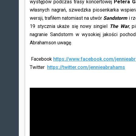
występów podczas trasy koncertowej
Petera G
własnych nagrań, szwedzka piosenkarka wspie
wersji, trafiłem natomiast na utwór
Sandstorm
i r
19 stycznia ukaże się nowy singiel
The War
, 
nagranie Sandstorm w wysokiej jakości pocho
Abrahamson uwagę.
Facebook
https://www.facebook.com/jenniea
Twitter
https://twitter.com/jennieabrahams