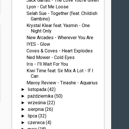
Jack Garratt - The Love You're Given
Lyon - Cut Me Loose
Selah Sue - Together (feat. Childish
Gambino)
Krystal Klear feat. Yasmin - One
Night Only
New Arcades - Wherever You Are
IYES - Glow
Coves & Coves - Heart Explodes
Ned Mower - Cold Eyes
Iris - I'll Wait For You
Kiwi Time feat. Sir Mix A Lot - If I
Can
Mavoy Review - Tinashe - Aquarius
listopada
(42)
►
października
(50)
►
września
(22)
►
sierpnia
(26)
►
lipca
(32)
►
czerwca
(4)
►