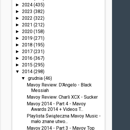
2024
(435)
►
2023
(382)
►
2022
(322)
►
2021
(212)
►
2020
(158)
►
2019
(271)
►
2018
(195)
►
2017
(231)
►
2016
(367)
►
2015
(295)
►
2014
(298)
▼
grudnia
(46)
▼
Mavoy Review: D'Angelo - Black
Messiah
Mavoy Review: Charli XCX - Sucker
Mavoy 2014 - Part 4 - Mavoy
Awards 2014 + Videos T...
Playlista Świąteczna Mavoy Music -
mało znane utwo...
Mavoy 2014 - Part 3 - Mavoy Top