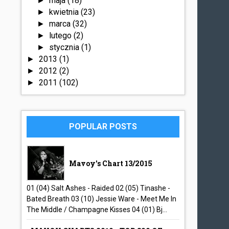
maja
(18)
►
kwietnia
(23)
►
marca
(32)
►
lutego
(2)
►
stycznia
(1)
►
2013
(1)
►
2012
(2)
►
2011
(102)
►
POPULAR POSTS
Mavoy's Chart 13/2015
01 (04) Salt Ashes - Raided 02 (05) Tinashe -
Bated Breath 03 (10) Jessie Ware - Meet Me In
The Middle / Champagne Kisses 04 (01) Bj...