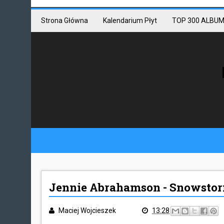
Mastodon link
Mastodon
Strona Główna
Kalendarium Płyt
TOP 300 ALBUM
Jennie Abrahamson - Snowsto
Maciej Wojcieszek
13:28