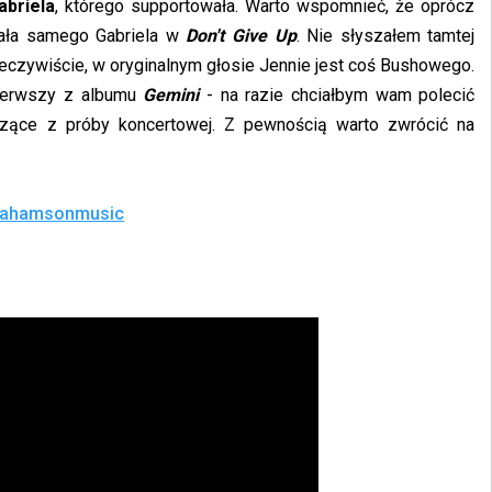
abriela
, którego supportowała. Warto wspomnieć, że oprócz
rała samego Gabriela w
Don't Give Up
. Nie słyszałem tamtej
zeczywiście, w oryginalnym głosie Jennie jest coś Bushowego.
pierwszy z albumu
Gemini
- na razie chciałbym wam polecić
dzące z próby koncertowej. Z pewnością warto zwrócić na
brahamsonmusic