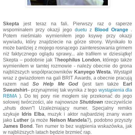
Skepta
jest teraz na fali. Pierwszy raz o raperze
wspominałem przy okazji jego
duetu z
Blood Orange
.
Potem nieśmiało wymieniłem jego ksywę przy okazji
wywiadu, który znajdziecie na górze strony. Wynikało to
może bardziej z mojego rosnącego zainteresowania grimem
niż faktycznego oglądu sprawy... ale trafiłem w dziesiątkę!
Skepta – podobnie jak T
heophilus London
, którego także
wymieniłem w tamtej rozmowie - należy obecnie do grona
najbliższych współpracowników
Kanyego Westa
. Wystąpił
wraz z gwiazdorem na gali BRIT Awards, a obecnie pracują
razem nad
So Help Me God
(jest tam także
Earl
Sweatshirt
– przynajmniej tak wynika z tego
wystąpienia dla
RBMA
). Do tej pory nie mogłem się przekonać do jego
solowej twórczości, ale najnowsze
Shutdown
rzeczywiście
„shuts down”! Uzależniający numer. Specjalny remiks
szykuje
Idris Elba
, muzyk i aktor najbardziej znany wam
jako
Luther
(a może
Nelson Mandela
?), podobno przyszły
James Bond
. Ten numer to bez wątpienia wskazówka, jak
w najbliższych latach będzie brzmieć rap.