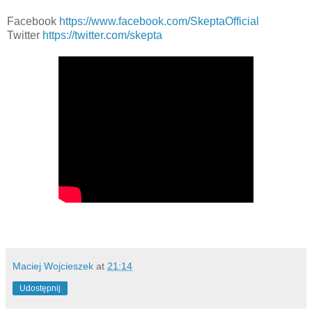
Facebook
https://www.facebook.com/SkeptaOfficial
Twitter
https://twitter.com/skepta
Maciej Wojcieszek
at
21:14
Udostępnij