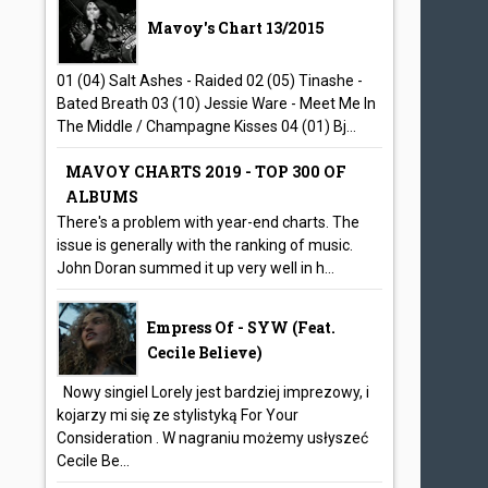
Mavoy's Chart 13/2015
01 (04) Salt Ashes - Raided 02 (05) Tinashe -
Bated Breath 03 (10) Jessie Ware - Meet Me In
The Middle / Champagne Kisses 04 (01) Bj...
MAVOY CHARTS 2019 - TOP 300 OF
ALBUMS
There's a problem with year-end charts. The
issue is generally with the ranking of music.
John Doran summed it up very well in h...
Empress Of - SYW (feat.
Cecile Believe)
Nowy singiel Lorely jest bardziej imprezowy, i
kojarzy mi się ze stylistyką For Your
Consideration . W nagraniu możemy usłyszeć
Cecile Be...