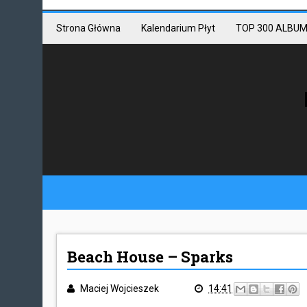
Mastodon link
Mastodon
Strona Główna
Kalendarium Płyt
TOP 300 ALBUM
Beach House – Sparks
Maciej Wojcieszek
14:41