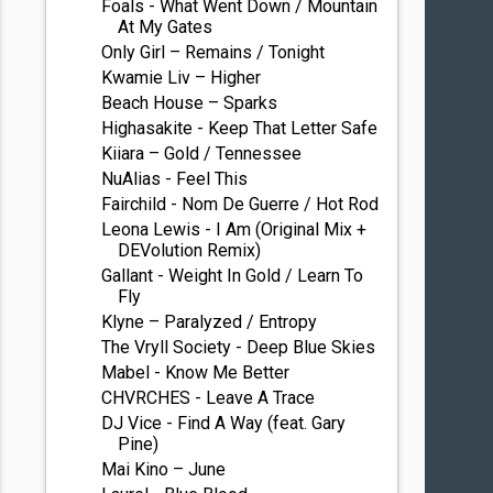
Foals - What Went Down / Mountain
At My Gates
Only Girl – Remains / Tonight
Kwamie Liv – Higher
Beach House – Sparks
Highasakite - Keep That Letter Safe
Kiiara – Gold / Tennessee
NuAlias - Feel This
Fairchild - Nom De Guerre / Hot Rod
Leona Lewis - I Am (Original Mix +
DEVolution Remix)
Gallant - Weight In Gold / Learn To
Fly
Klyne – Paralyzed / Entropy
The Vryll Society - Deep Blue Skies
Mabel - Know Me Better
CHVRCHES - Leave A Trace
DJ Vice - Find A Way (feat. Gary
Pine)
Mai Kino – June