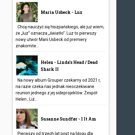
Maria Usbeck - Luz
Chcę nauczyć się hiszpańskiego, ale już wiem,
że „luz” oznacza „światło”. Luz to pierwszy
nowy utwór Marii Usbeck od premiery
znakomite...
Helen - Linda’s Head / Dead
Shark II
Na nowy album Grouper czekamy od 2021 r,
na razie czeka nas jednak nieoczekiwane
reunion jednego z jej sideprojektów. Zespół
Helen , Liz...
Susanne Sundfør - I It Am
Pierwszy od trzech lat post na blogu dla