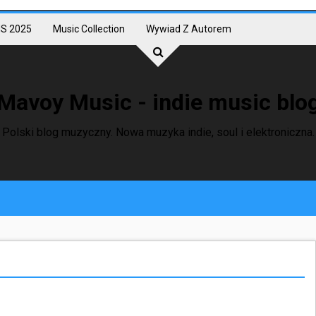
S 2025
Music Collection
Wywiad Z Autorem
Mavoy Music - indie music blo
Polski blog muzyczny. Nowa muzyka indie, soul i elektroniczna.