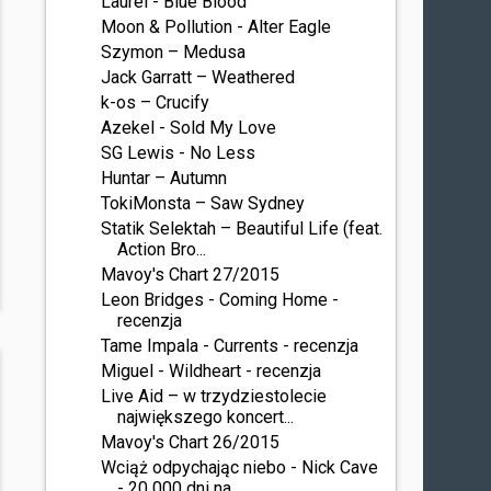
Laurel - Blue Blood
Moon & Pollution - Alter Eagle
Szymon – Medusa
Jack Garratt – Weathered
k-os – Crucify
Azekel - Sold My Love
SG Lewis - No Less
Huntar – Autumn
TokiMonsta – Saw Sydney
Statik Selektah – Beautiful Life (feat.
Action Bro...
Mavoy's Chart 27/2015
Leon Bridges - Coming Home -
recenzja
Tame Impala - Currents - recenzja
Miguel - Wildheart - recenzja
Live Aid – w trzydziestolecie
największego koncert...
Mavoy's Chart 26/2015
Wciąż odpychając niebo - Nick Cave
- 20 000 dni na...