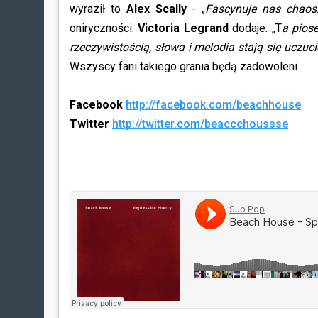
wyraził to
Alex Scally
- „
Fascynuje nas chaos
oniryczności.
Victoria Legrand
dodaje: „T
a pios
rzeczywistością, słowa i melodia stają się uczu
Wszyscy fani takiego grania będą zadowoleni.
Facebook
http://facebook.com/beachhouse
Twitter
http://twitter.com/beaccchoussse