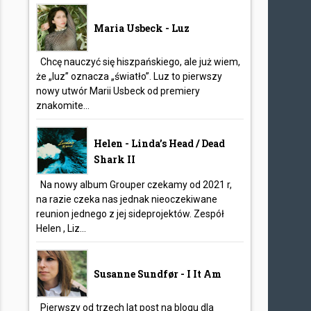
Maria Usbeck - Luz
Chcę nauczyć się hiszpańskiego, ale już wiem,
że „luz” oznacza „światło”. Luz to pierwszy
nowy utwór Marii Usbeck od premiery
znakomite...
Helen - Linda’s Head / Dead
Shark II
Na nowy album Grouper czekamy od 2021 r,
na razie czeka nas jednak nieoczekiwane
reunion jednego z jej sideprojektów. Zespół
Helen , Liz...
Susanne Sundfør - I It Am
Pierwszy od trzech lat post na blogu dla