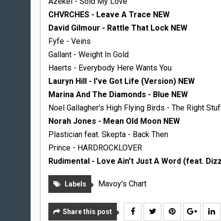
Azekel - Sold My Love
CHVRCHES - Leave A Trace NEW
David Gilmour - Rattle That Lock NEW
Fyfe - Veins
Gallant - Weight In Gold
Haerts - Everybody Here Wants You
Lauryn Hill - I've Got Life (Version) NEW
Marina And The Diamonds - Blue NEW
Noel Gallagher's High Flying Birds - The Right St
Norah Jones - Mean Old Moon NEW
Plastician feat. Skepta - Back Then
Prince - HARDROCKLOVER
Rudimental - Love Ain't Just A Word (feat. Di
Mavoy's Chart
Labels
Share this post