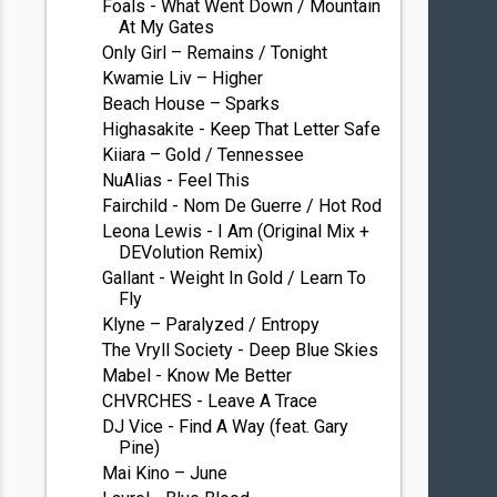
Foals - What Went Down / Mountain
At My Gates
Only Girl – Remains / Tonight
Kwamie Liv – Higher
Beach House – Sparks
Highasakite - Keep That Letter Safe
Kiiara – Gold / Tennessee
NuAlias - Feel This
Fairchild - Nom De Guerre / Hot Rod
Leona Lewis - I Am (Original Mix +
DEVolution Remix)
Gallant - Weight In Gold / Learn To
Fly
Klyne – Paralyzed / Entropy
The Vryll Society - Deep Blue Skies
Mabel - Know Me Better
CHVRCHES - Leave A Trace
DJ Vice - Find A Way (feat. Gary
Pine)
Mai Kino – June