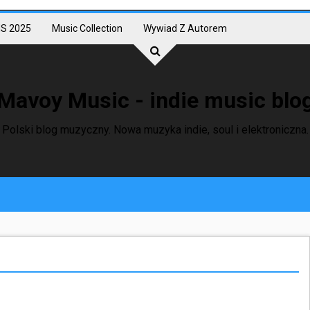
S 2025
Music Collection
Wywiad Z Autorem
Mavoy Music - indie music blo
Polski blog muzyczny. Nowa muzyka indie, soul i elektroniczna.