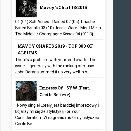
Mavoy's Chart 13/2015
01 (04) Salt Ashes - Raided 02 (05) Tinashe -
Bated Breath 03 (10) Jessie Ware - Meet Me In
The Middle / Champagne Kisses 04 (01) Bj...
MAVOY CHARTS 2019 - TOP 300 OF
ALBUMS
There's a problem with year-end charts. The
issue is generally with the ranking of music.
John Doran summed it up very well in h...
Empress Of - SYW (feat.
Cecile Believe)
Nowy singiel Lorely jest bardziej imprezowy, i
kojarzy mi się ze stylistyką For Your
Consideration . W nagraniu możemy usłyszeć
Cecile Be...