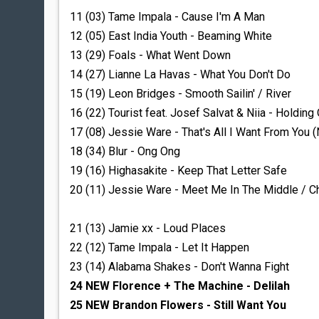
11 (03) Tame Impala - Cause I'm A Man
12 (05) East India Youth - Beaming White
13 (29) Foals - What Went Down
14 (27) Lianne La Havas - What You Don't Do
15 (19) Leon Bridges - Smooth Sailin' / River
16 (22) Tourist feat. Josef Salvat & Niia - Holding
17 (08) Jessie Ware - That's All I Want From You 
18 (34) Blur - Ong Ong
19 (16) Highasakite - Keep That Letter Safe
20 (11) Jessie Ware - Meet Me In The Middle /
21 (13) Jamie xx - Loud Places
22 (12) Tame Impala - Let It Happen
23 (14) Alabama Shakes - Don't Wanna Fight
24 NEW Florence + The Machine - Delilah
25 NEW Brandon Flowers - Still Want You