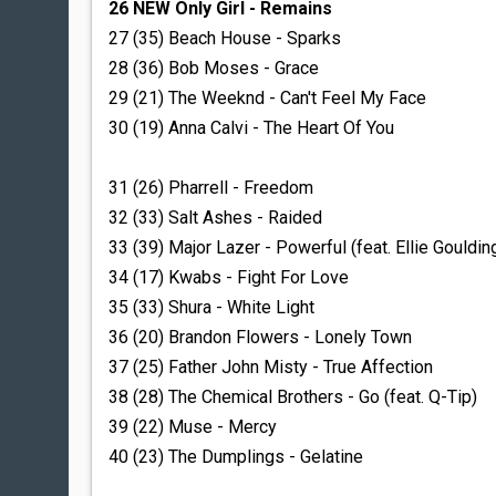
26 NEW Only Girl - Remains
27 (35) Beach House - Sparks
28 (36) Bob Moses - Grace
29 (21) The Weeknd - Can't Feel My Face
30 (19) Anna Calvi - The Heart Of You
31 (26) Pharrell - Freedom
32 (33) Salt Ashes - Raided
33 (39) Major Lazer - Powerful (feat. Ellie Gouldin
34 (17) Kwabs - Fight For Love
35 (33) Shura - White Light
36 (20) Brandon Flowers - Lonely Town
37 (25) Father John Misty - True Affection
38 (28) The Chemical Brothers - Go (feat. Q-Tip)
39 (22) Muse - Mercy
40 (23) The Dumplings - Gelatine