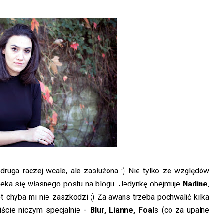
uga raczej wcale, ale zasłużona :) Nie tylko ze względów
ka się własnego postu na blogu. Jedynkę obejmuje
Nadine
,
et chyba mi nie zaszkodzi ;) Za awans trzeba pochwalić kilka
liście niczym specjalnie -
Blur, Lianne, Foal
s (co za upalne