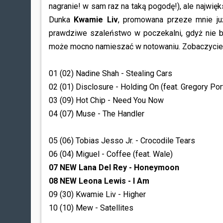
nagranie! w sam raz na taką pogodę!), ale najwi
Dunka
Kwamie Liv
, promowana przeze mnie już
prawdziwe szaleństwo w poczekalni, gdyż nie bę
może mocno namieszać w notowaniu. Zobaczycie 
01 (02) Nadine Shah - Stealing Cars
02 (01) Disclosure - Holding On (feat. Gregory Por
03 (09) Hot Chip - Need You Now
04 (07) Muse - The Handler
05 (06) Tobias Jesso Jr. - Crocodile Tears
06 (04) Miguel - Coffee (feat. Wale)
07 NEW Lana Del Rey - Honeymoon
08 NEW Leona Lewis - I Am
09 (30) Kwamie Liv - Higher
10 (10) Mew - Satellites