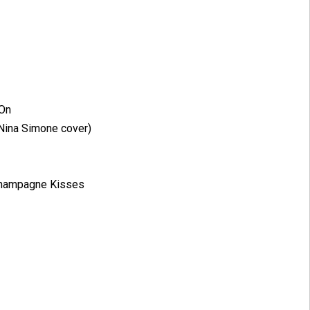
 On
(Nina Simone cover)
 Champagne Kisses