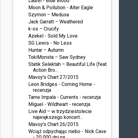
Laurel - Blue Blood
Moon & Pollution - Alter Eagle
Szymon – Medusa
Jack Garratt – Weathered
k-os – Crucify
Azekel - Sold My Love
SG Lewis - No Less
Huntar – Autumn
TokiMonsta – Saw Sydney
Statik Selektah – Beautiful Life (feat.
Action Bro...
Mavoy's Chart 27/2015
Leon Bridges - Coming Home -
recenzja
Tame Impala - Currents - recenzja
Miguel - Wildheart - recenzja
Live Aid – w trzydziestolecie
największego koncert...
Mavoy's Chart 26/2015
Wciąż odpychając niebo - Nick Cave
- 20 000 dni na...