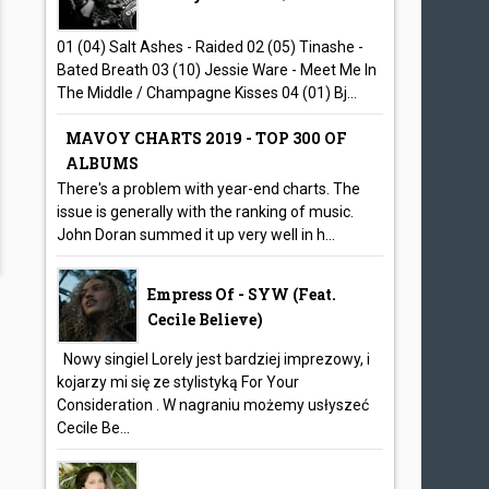
01 (04) Salt Ashes - Raided 02 (05) Tinashe -
Bated Breath 03 (10) Jessie Ware - Meet Me In
The Middle / Champagne Kisses 04 (01) Bj...
MAVOY CHARTS 2019 - TOP 300 OF
ALBUMS
There's a problem with year-end charts. The
issue is generally with the ranking of music.
John Doran summed it up very well in h...
Empress Of - SYW (feat.
Cecile Believe)
Nowy singiel Lorely jest bardziej imprezowy, i
kojarzy mi się ze stylistyką For Your
Consideration . W nagraniu możemy usłyszeć
Cecile Be...