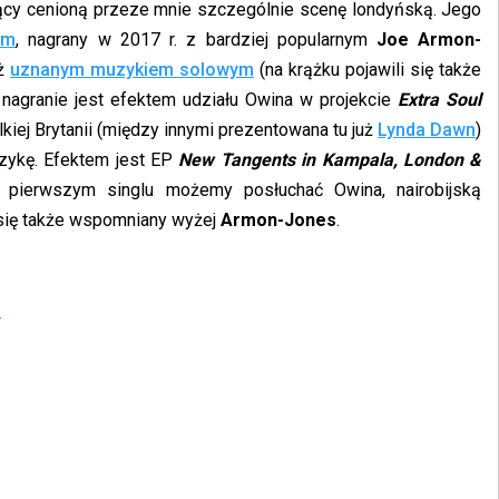
jący cenioną przeze mnie szczególnie scenę londyńską. Jego
om
, nagrany w 2017 r. z bardziej popularnym
Joe Armon-
eż
uznanym muzykiem solowym
(na krążku pojawili się także
 nagranie jest efektem udziału Owina w projekcie
Extra Soul
elkiej Brytanii (między innymi prezentowana tu już
Lynda Dawn
)
uzykę. Efektem jest EP
New Tangents in Kampala, London &
 pierwszym singlu możemy posłuchać Owina, nairobijską
 się także wspomniany wyżej
Armon-Jones
.
n