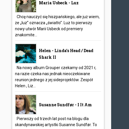
Maria Usbeck - Luz
Chcę nauczyć się hiszpańskiego, ale już wiem,
że „luz” oznacza „światło”. Luz to pierwszy
nowy utwór Marii Usbeck od premiery
znakomite...
Helen - Linda’s Head / Dead
Shark II
Na nowy album Grouper czekamy od 2021 r,
na razie czeka nas jednak nieoczekiwane
reunion jednego z jej sideprojektów. Zespół
Helen , Liz...
Susanne Sundfør - I It Am
Pierwszy od trzech lat post na blogu dla
skandynawskiej artystki Susanne Sundfør. To