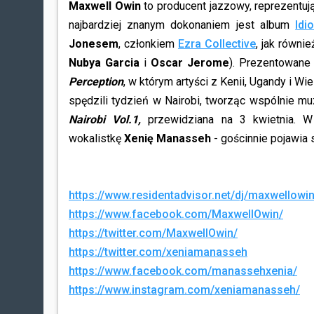
Maxwell Owin
to producent jazzowy, reprezentu
najbardziej znanym dokonaniem jest album
Idi
Jonesem
, członkiem
Ezra Collective
, jak równi
Nubya Garcia
i
Oscar Jerome
). Prezentowane
Perception
, w którym artyści z Kenii, Ugandy i Wi
spędzili tydzień w Nairobi, tworząc wspólnie m
Nairobi Vol.1,
przewidziana na 3 kwietnia. W
wokalistkę
Xenię Manasseh
- gościnnie pojawia
https://www.residentadvisor.net/dj/maxwellowi
https://www.facebook.com/MaxwellOwin/
https://twitter.com/MaxwellOwin/
https://twitter.com/xeniamanasseh
https://www.facebook.com/manassehxenia/
https://www.instagram.com/xeniamanasseh/