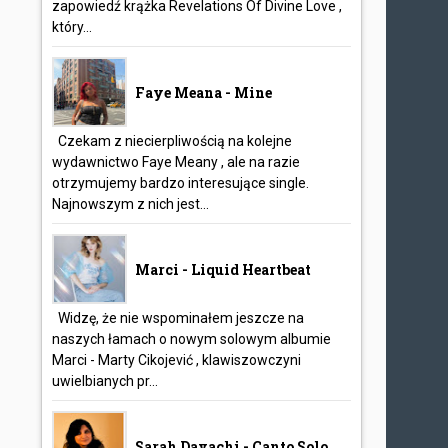
zapowiedź krążka Revelations Of Divine Love ,
który...
Faye Meana - Mine
Czekam z niecierpliwością na kolejne
wydawnictwo Faye Meany , ale na razie
otrzymujemy bardzo interesujące single.
Najnowszym z nich jest...
Marci - Liquid Heartbeat
Widzę, że nie wspominałem jeszcze na
naszych łamach o nowym solowym albumie
Marci - Marty Cikojević , klawiszowczyni
uwielbianych pr...
Sarah Davachi - Canto Solo