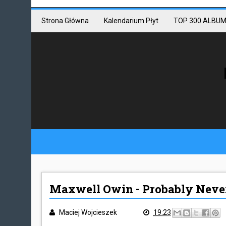
Mastodon link
Mastodon
Strona Główna
Kalendarium Płyt
TOP 300 ALBUM
Maxwell Owin - Probably Never
Maciej Wojcieszek
19:23