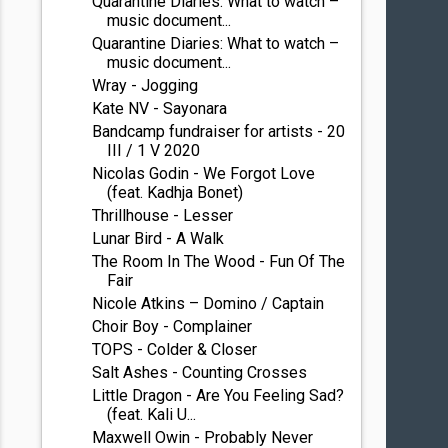
Quarantine Diaries: What to watch –
music document...
Quarantine Diaries: What to watch –
music document...
Wray - Jogging
Kate NV - Sayonara
Bandcamp fundraiser for artists - 20
III / 1 V 2020
Nicolas Godin - We Forgot Love
(feat. Kadhja Bonet)
Thrillhouse - Lesser
Lunar Bird - A Walk
The Room In The Wood - Fun Of The
Fair
Nicole Atkins – Domino / Captain
Choir Boy - Complainer
TOPS - Colder & Closer
Salt Ashes - Counting Crosses
Little Dragon - Are You Feeling Sad?
(feat. Kali U...
Maxwell Owin - Probably Never