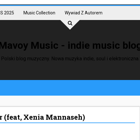
S 2025
Music Collection
Wywiad Z Autorem
Mavoy Music - indie music blo
Polski blog muzyczny. Nowa muzyka indie, soul i elektroniczna.
 (feat, Xenia Mannaseh)