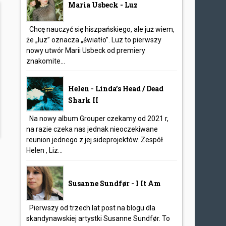
Maria Usbeck - Luz
Chcę nauczyć się hiszpańskiego, ale już wiem,
że „luz” oznacza „światło”. Luz to pierwszy
nowy utwór Marii Usbeck od premiery
znakomite...
Helen - Linda’s Head / Dead
Shark II
Na nowy album Grouper czekamy od 2021 r,
na razie czeka nas jednak nieoczekiwane
reunion jednego z jej sideprojektów. Zespół
Helen , Liz...
Susanne Sundfør - I It Am
Pierwszy od trzech lat post na blogu dla
skandynawskiej artystki Susanne Sundfør. To