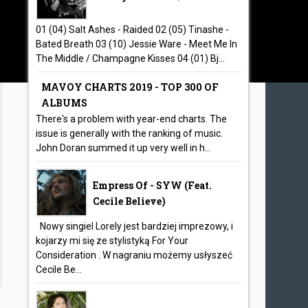
01 (04) Salt Ashes - Raided 02 (05) Tinashe -
Bated Breath 03 (10) Jessie Ware - Meet Me In
The Middle / Champagne Kisses 04 (01) Bj...
MAVOY CHARTS 2019 - TOP 300 OF
ALBUMS
There's a problem with year-end charts. The
issue is generally with the ranking of music.
John Doran summed it up very well in h...
Empress Of - SYW (feat.
Cecile Believe)
Nowy singiel Lorely jest bardziej imprezowy, i
kojarzy mi się ze stylistyką For Your
Consideration . W nagraniu możemy usłyszeć
Cecile Be...