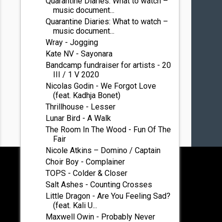
Quarantine Diaries: What to watch –
music document...
Quarantine Diaries: What to watch –
music document...
Wray - Jogging
Kate NV - Sayonara
Bandcamp fundraiser for artists - 20
III / 1 V 2020
Nicolas Godin - We Forgot Love
(feat. Kadhja Bonet)
Thrillhouse - Lesser
Lunar Bird - A Walk
The Room In The Wood - Fun Of The
Fair
Nicole Atkins – Domino / Captain
Choir Boy - Complainer
TOPS - Colder & Closer
Salt Ashes - Counting Crosses
Little Dragon - Are You Feeling Sad?
(feat. Kali U...
Maxwell Owin - Probably Never