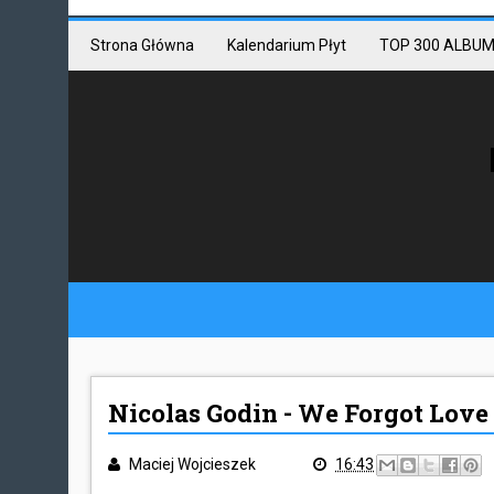
Mastodon link
Mastodon
Strona Główna
Kalendarium Płyt
TOP 300 ALBUM
Nicolas Godin - We Forgot Love 
Maciej Wojcieszek
16:43