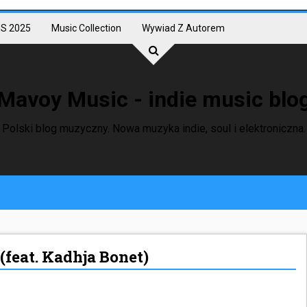
S 2025
Music Collection
Wywiad Z Autorem
Mavoy Music - indie music blo
Polski blog muzyczny. Nowa muzyka indie, soul i elektroniczna.
(feat. Kadhja Bonet)