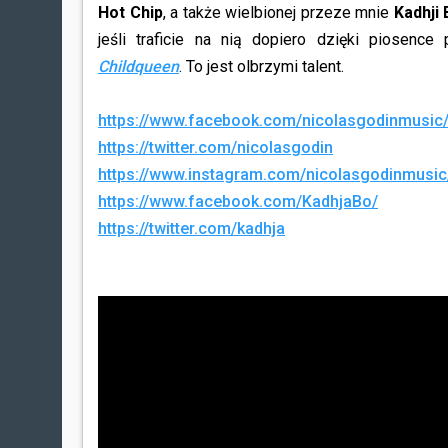
Hot Chip
, a także wielbionej przeze mnie
Kadhji
jeśli traficie na nią dopiero dzięki piosence
Childqueen
. To jest olbrzymi talent.
https://www.facebook.com/nicolasgodinmusic
https://twitter.com/nicolasgodin
https://www.instagram.com/nicolasgodinmusic
https://www.facebook.com/KadhjaBo/
https://twitter.com/kadhja