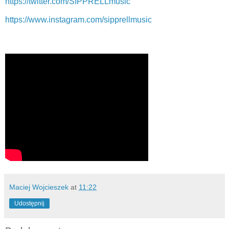
https://twitter.com/SIPPRELLmusic
https://www.instagram.com/sipprellmusic
Maciej Wojcieszek
at
11:22
Udostępnij