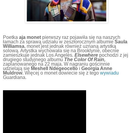
Poetka
aja monet
pierwszy raz pojawiła się na naszych
łamach za sprawą udziału w zeszłorocznym albumie
Saula
Williamsa
, monet jest jednak również uznaną artystką
solową. Artystka wychowała się na Brooklynie, obecnie
zamieszkuje jednak Los Angeles.
Elsewhere
pochodzi z jej
drugiego studyjnego albumu
The Color Of Rain,
zaplanowanego na 22 maja. W nagraniu gościnnie
udzielają się
Meshell Ndegeocello
i
Georgia Anne
Muldrow
. Więcej o monet dowiecie się z tego
wywiadu
Guardiana.