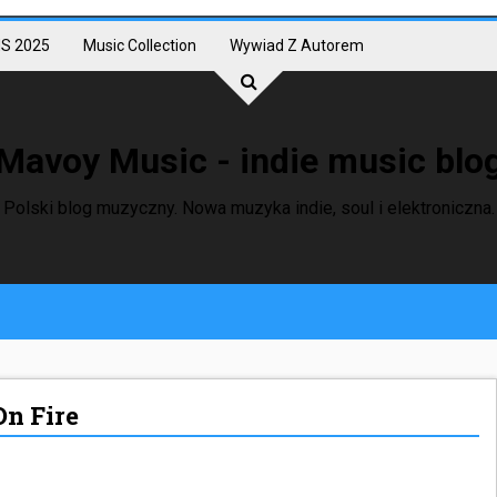
S 2025
Music Collection
Wywiad Z Autorem
Mavoy Music - indie music blo
Polski blog muzyczny. Nowa muzyka indie, soul i elektroniczna.
On Fire