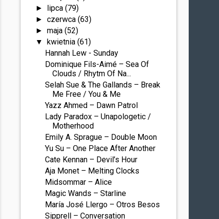
lipca
(79)
►
czerwca
(63)
►
maja
(52)
►
kwietnia
(61)
▼
Hannah Lew - Sunday
Dominique Fils-Aimé – Sea Of
Clouds / Rhytm Of Na...
Selah Sue & The Gallands – Break
Me Free / You & Me
Yazz Ahmed – Dawn Patrol
Lady Paradox – Unapologetic /
Motherhood
Emily A. Sprague – Double Moon
Yu Su – One Place After Another
Cate Kennan – Devil’s Hour
Aja Monet – Melting Clocks
Midsommar – Alice
Magic Wands – Starline
María José Llergo – Otros Besos
Sipprell – Conversation