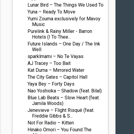
Lunar Bird – The Things We Used To
Yuna – Ready To Move
Yumi Zouma exclusively for Mavoy
Music
Purelink & Rainy Miller - Barron
Hotels (I To Thee...
Future Islands – One Day / The Ink
Well
sparklmami – No Te Vayas
AJ Tracey – Too Bait
Kat Duma – Mirrored Water
The City Gates – Capitol Hall
Yaya Bey – Forty Days
Nao Yoshioka – Shadow (feat. Bilal)
Blue Lab Beats – Slow Heart (feat.
Jamila Woods)
Jenevieve – Flight Risqué (feat.
Freddie Gibbs & S...
Not For Radio – Kitten
Hinako Omori – You Found The