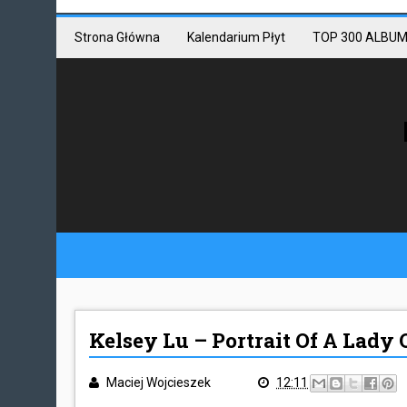
Mastodon link
Mastodon
Strona Główna
Kalendarium Płyt
TOP 300 ALBUM
Kelsey Lu – Portrait Of A Lady 
Maciej Wojcieszek
12:11