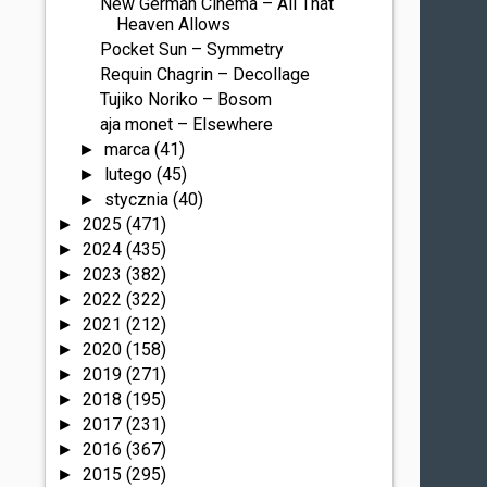
New German Cinema – All That
Heaven Allows
Pocket Sun – Symmetry
Requin Chagrin – Decollage
Tujiko Noriko – Bosom
aja monet – Elsewhere
marca
(41)
►
lutego
(45)
►
stycznia
(40)
►
2025
(471)
►
2024
(435)
►
2023
(382)
►
2022
(322)
►
2021
(212)
►
2020
(158)
►
2019
(271)
►
2018
(195)
►
2017
(231)
►
2016
(367)
►
2015
(295)
►