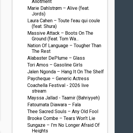
Allotment
Marie Dahlstrøm – Alive (feat.
Jords)
Laura Cahen – Toute l’eau qui coule
(feat. Shura)
Massive Attack – Boots On The
Ground (feat. Tom Wa...
Nation Of Language – Tougher Than
The Rest
Alabaster DePlume – Glass
Tori Amos – Gasoline Girls
Jalen Ngonda – Hang It On The Shelf
Paycheque – Generic Actress
Coachella Festival - 2026 live
stream
Mayssa Jallad - Taamir (Bahriyyeh)
Fatoumata Diawara – Fala
Thee Sacred Souls – Any Old Fool
Brooke Combe – Tears Won’t Lie
Sungaze – I’m No Longer Afraid Of
Heights