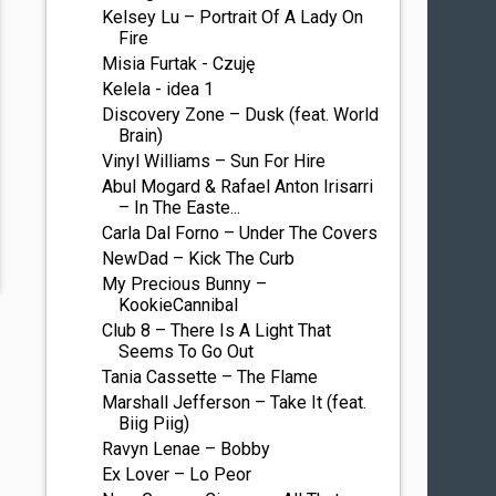
Kelsey Lu – Portrait Of A Lady On
Fire
Misia Furtak - Czuję
Kelela - idea 1
Discovery Zone – Dusk (feat. World
Brain)
Vinyl Williams – Sun For Hire
Abul Mogard & Rafael Anton Irisarri
– In The Easte...
Carla Dal Forno – Under The Covers
NewDad – Kick The Curb
My Precious Bunny –
KookieCannibal
Club 8 – There Is A Light That
Seems To Go Out
Tania Cassette – The Flame
Marshall Jefferson – Take It (feat.
Biig Piig)
Ravyn Lenae – Bobby
Ex Lover – Lo Peor