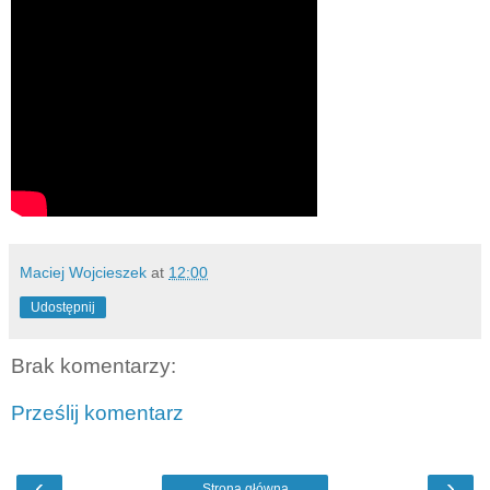
Maciej Wojcieszek
at
12:00
Udostępnij
Brak komentarzy:
Prześlij komentarz
‹
›
Strona główna