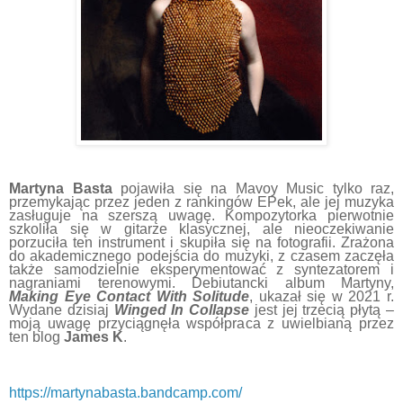
Martyna Basta
pojawiła się na Mavoy Music tylko raz,
przemykając przez jeden z rankingów EPek, ale jej muzyka
zasługuje na szerszą uwagę. Kompozytorka pierwotnie
szkoliła się w gitarze klasycznej, ale nieoczekiwanie
porzuciła ten instrument i skupiła się na fotografii. Zrażona
do akademicznego podejścia do muzyki, z czasem zaczęła
także samodzielnie eksperymentować z syntezatorem i
nagraniami terenowymi. Debiutancki album Martyny,
Making Eye Contact With Solitude
, ukazał się w 2021 r.
Wydane dzisiaj
Winged In Collapse
jest jej trzecią płytą –
moją uwagę przyciągnęła współpraca z uwielbianą przez
ten blog
James K
.
https://martynabasta.bandcamp.com/