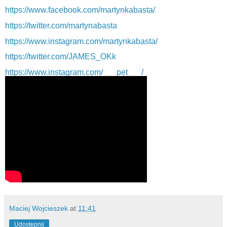
https://www.facebook.com/martynkabasta/
https://twitter.com/martynabasta
https://www.instagram.com/martynkabasta/
https://twitter.com/JAMES_OKk
https://www.instagram.com/___pet___/
Maciej Wojcieszek
at
11:41
Udostępnij