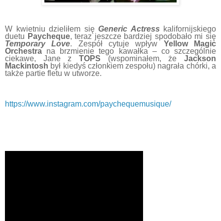
W kwietniu dzieliłem się
Generic Actress
kalifornijskiego
duetu
Paycheque
, teraz jeszcze bardziej spodobało mi się
Temporary Love
. Zespół cytuje wpływ
Yellow Magic
Orchestra
na brzmienie tego kawałka – co szczególnie
ciekawe, Jane z
TOPS
(wspominałem, że
Jackson
Mackintosh
był kiedyś członkiem zespołu) nagrała chórki, a
także partie fletu w utworze.
https://www.instagram.com/paychequemusique/