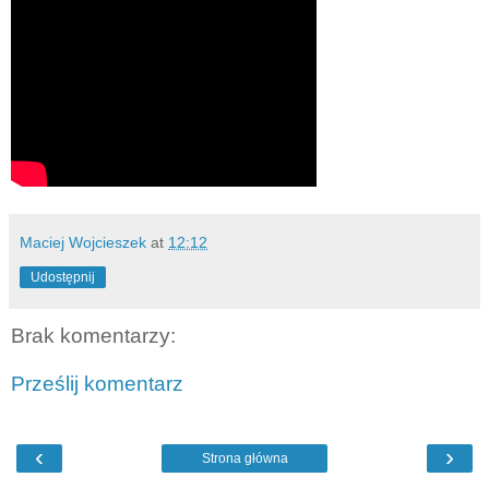
Maciej Wojcieszek
at
12:12
Udostępnij
Brak komentarzy:
Prześlij komentarz
‹
›
Strona główna