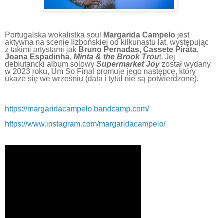
Portugalska wokalistka soul
Margarida Campelo
jest
aktywna na scenie lizbońskiej od kilkunastu lat, występując
z takimi artystami jak
Bruno Pernadas,
Cassete Pirata
,
Joana Espadinha
,
Minta & the Brook Trou
t. Jej
debiutancki album solowy
Supermarket Joy
został wydany
w 2023 roku, Um So Final promuje jego następcę, który
ukaże się we wrześniu (data i tytuł nie są potwierdzone).
https://margaridacampelo.bandcamp.com/
https://www.instagram.com/margaridacampelo/