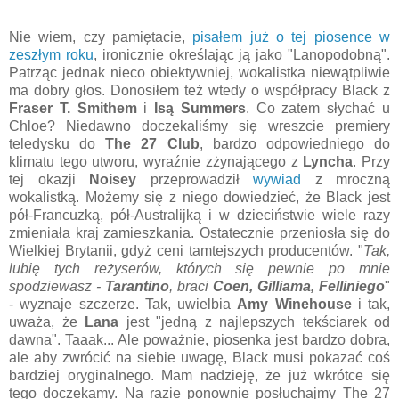
Nie wiem, czy pamiętacie,
pisałem już o tej piosence w
zeszłym roku
, ironicznie określając ją jako "Lanopodobną".
Patrząc jednak nieco obiektywniej, wokalistka niewątpliwie
ma dobry głos. Donosiłem też wtedy o współpracy Black z
Fraser T. Smithem
i
Isą Summers
. Co zatem słychać u
Chloe? Niedawno doczekaliśmy się wreszcie premiery
teledysku do
The 27 Club
, bardzo odpowiedniego do
klimatu tego utworu, wyraźnie zżynającego z
Lyncha
. Przy
tej okazji
Noisey
przeprowadził
wywiad
z mroczną
wokalistką. Możemy się z niego dowiedzieć, że Black jest
pół-Francuzką, pół-Australijką i w dzieciństwie wiele razy
zmieniała kraj zamieszkania. Ostatecznie przeniosła się do
Wielkiej Brytanii, gdyż ceni tamtejszych producentów. "
Tak,
lubię tych reżyserów, których się pewnie po mnie
spodziewasz -
Tarantino
, braci
Coen, Gilliama, Felliniego
"
- wyznaje szczerze. Tak, uwielbia
Amy Winehouse
i tak,
uważa, że
Lana
jest "jedną z najlepszych tekściarek od
dawna". Taaak... Ale poważnie, piosenka jest bardzo dobra,
ale aby zwrócić na siebie uwagę, Black musi pokazać coś
bardziej oryginalnego. Mam nadzieję, że już wkrótce się
tego doczekamy. Na razie ponownie posłuchajmy The 27