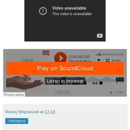
Maciej Wojcieszek
at
17:14
Udostępnij