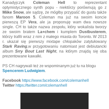
Kanadyjczyk
Coleman Hell
to reprezentant
optymistycznego synth popu - niektórzy porównują go z
Miike Snow
, ale sądzę, że mógłby przypaść do gustu także
fanom
Maroon 5
. Coleman ma już na swoim koncie
pierwszą EP
Vera
, ale ja proponuję wam dwa nowsze
single. CH to także nazwa zespołu, który wokalista tworzy
ze swoim bratem
La+chem
i kumplem
Dustbusterem
,
którzy trafili wraz z nim z małego miasta do Toronto. W 2013
r. ukazał się pierwszy mixtape chłopaków zatytułowany
Stark Raving
,w przygotowaniu natomiast jest debiutancki
album
Srry Bout Last Night
, na którym znajdą się oba
prezentowane kawałki.
PS CH nagrywali też ze wspominanym już tu na blogu
Spencerem Ludwigiem
.
Facebook
https://www.facebook.com/colemanhell
Twitter
https://twitter.com/colemanhell