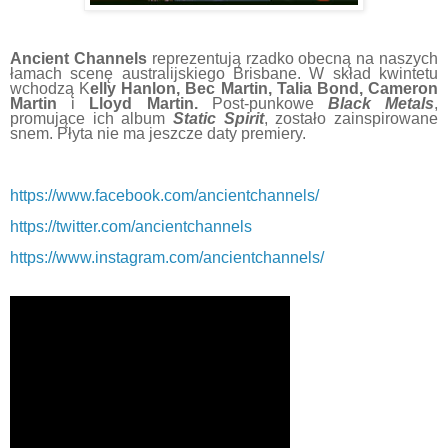
Ancient Channels
reprezentują rzadko obecną na naszych
łamach scenę australijskiego Brisbane. W skład kwintetu
wchodzą K
elly Hanlon, Bec Martin, Talia Bond, Cameron
Martin
i
Lloyd Martin.
Post-punkowe
Black Metals
,
promujące ich album
Static Spirit
, zostało zainspirowane
snem. Płyta nie ma jeszcze daty premiery.
https://www.facebook.com/ancientchannels/
https://twitter.com/ancientchannels
https://www.instagram.com/ancientchannels/