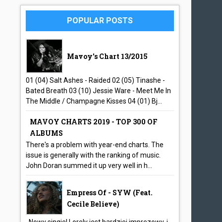
POPULAR POSTS
Mavoy's Chart 13/2015
01 (04) Salt Ashes - Raided 02 (05) Tinashe -
Bated Breath 03 (10) Jessie Ware - Meet Me In
The Middle / Champagne Kisses 04 (01) Bj...
MAVOY CHARTS 2019 - TOP 300 OF
ALBUMS
There's a problem with year-end charts. The
issue is generally with the ranking of music.
John Doran summed it up very well in h...
Empress Of - SYW (feat.
Cecile Believe)