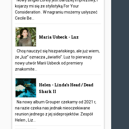
Nowy singiel Lorely jest bardziej imprezowy, i
kojarzy mi się ze stylistyką For Your
Consideration . W nagraniu możemy usłyszeć
Cecile Be...
Maria Usbeck - Luz
Chcę nauczyć się hiszpańskiego, ale już wiem,
że „luz” oznacza „światło”. Luz to pierwszy
nowy utwór Marii Usbeck od premiery
znakomite...
Helen - Linda’s Head / Dead
Shark II
Na nowy album Grouper czekamy od 2021 r,
na razie czeka nas jednak nieoczekiwane
reunion jednego z jej sideprojektów. Zespół
Helen , Liz...