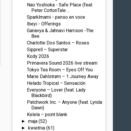
Nao Yoshioka - Safe Place (feat.
Peter CottonTale ...
Sparklmami - penso en voce
Ibeyi - Offerings
Ganavya & Jahnavi Harrison -The
Bee
Charlotte Dos Santos – Roses
Sipprell – Superstar
Kody 2026
Primavera Sound 2026 live stream
Tokyo Tea Room – Eyes Off You
Marie Dahlstrøm – 1 Journey Away
Helado Tropical – Sensación
Everyone – Lover (feat. Lady
Blackbird)
Patchwork Inc. – Anyone (feat. Lynda
Dawn)
Kelela – point blank
maja
(52)
►
kwietnia
(61)
►