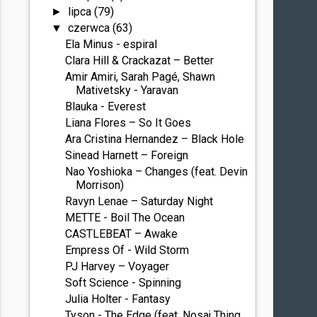
lipca
(79)
►
czerwca
(63)
▼
Ela Minus - espiral
Clara Hill & Crackazat – Better
Amir Amiri, Sarah Pagé, Shawn
Mativetsky - Yaravan
Blauka - Everest
Liana Flores – So It Goes
Ara Cristina Hernandez – Black Hole
Sinead Harnett – Foreign
Nao Yoshioka – Changes (feat. Devin
Morrison)
Ravyn Lenae – Saturday Night
METTE - Boil The Ocean
CASTLEBEAT – Awake
Empress Of - Wild Storm
PJ Harvey – Voyager
Soft Science - Spinning
Julia Holter - Fantasy
Tyson - The Edge (feat. Nosaj Thing