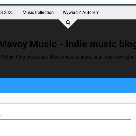
S 2025
Music Collection
Wywiad Z Autorem
Mavoy Music - indie music blo
Polski blog muzyczny. Nowa muzyka indie, soul i elektroniczna.
u