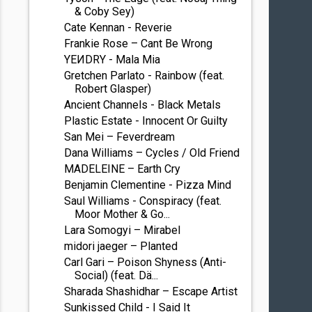
& Coby Sey)
Cate Kennan - Reverie
Frankie Rose – Cant Be Wrong
YEИDRY - Mala Mia
Gretchen Parlato - Rainbow (feat.
Robert Glasper)
Ancient Channels - Black Metals
Plastic Estate - Innocent Or Guilty
San Mei – Feverdream
Dana Williams – Cycles / Old Friend
MADELEINE – Earth Cry
Benjamin Clementine - Pizza Mind
Saul Williams - Conspiracy (feat.
Moor Mother & Go...
Lara Somogyi – Mirabel
midori jaeger – Planted
Carl Gari – Poison Shyness (Anti-
Social) (feat. Dä...
Sharada Shashidhar – Escape Artist
Sunkissed Child - I Said It