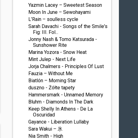
Yazmin Lacey – Sweetest Season
Moon In June – Sewohayami
L’Rain – soulless cycle
Sarah Davachi - Songs of the Smile's
Fig: III. Fol...
Jonny Nash & Tomo Katsurada -
Sunshower Rite
Marina Yozora - Snow Heat
Mint Julep - Next Life
Jorja Chalmers - Principles Of Lust
Fauzia – Without Me
Biatlón – Morning Star
duszno - Żółte tapety
Hammersmark - Unnamed Memory
Bluhm - Diamonds In The Dark
Keep Shelly In Athens - De La
Oscuridad
Gayance - Liberation Lullaby
Sara Wakui – 氷
Nia Smith - High