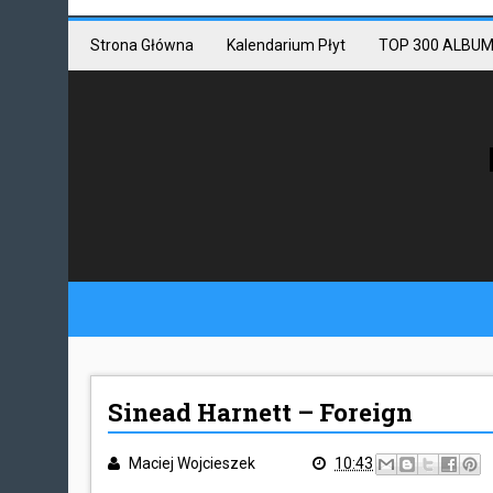
Mastodon link
Mastodon
Strona Główna
Kalendarium Płyt
TOP 300 ALBUM
Sinead Harnett – Foreign
Maciej Wojcieszek
10:43