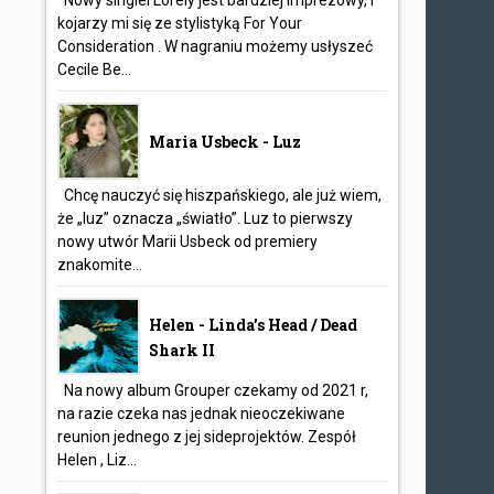
Nowy singiel Lorely jest bardziej imprezowy, i
kojarzy mi się ze stylistyką For Your
Consideration . W nagraniu możemy usłyszeć
Cecile Be...
Maria Usbeck - Luz
Chcę nauczyć się hiszpańskiego, ale już wiem,
że „luz” oznacza „światło”. Luz to pierwszy
nowy utwór Marii Usbeck od premiery
znakomite...
Helen - Linda’s Head / Dead
Shark II
Na nowy album Grouper czekamy od 2021 r,
na razie czeka nas jednak nieoczekiwane
reunion jednego z jej sideprojektów. Zespół
Helen , Liz...