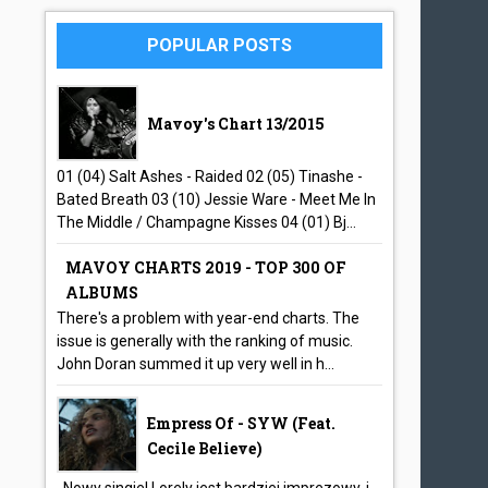
POPULAR POSTS
Mavoy's Chart 13/2015
01 (04) Salt Ashes - Raided 02 (05) Tinashe -
Bated Breath 03 (10) Jessie Ware - Meet Me In
The Middle / Champagne Kisses 04 (01) Bj...
MAVOY CHARTS 2019 - TOP 300 OF
ALBUMS
There's a problem with year-end charts. The
issue is generally with the ranking of music.
John Doran summed it up very well in h...
Empress Of - SYW (feat.
Cecile Believe)