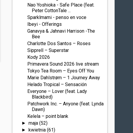
Nao Yoshioka - Safe Place (feat.
Peter CottonTale ...
Sparklmami - penso en voce
Ibeyi - Offerings
Ganavya & Jahnavi Harrison -The
Bee
Charlotte Dos Santos – Roses
Sipprell – Superstar
Kody 2026
Primavera Sound 2026 live stream
Tokyo Tea Room – Eyes Off You
Marie Dahlstrøm – 1 Journey Away
Helado Tropical – Sensación
Everyone – Lover (feat. Lady
Blackbird)
Patchwork Inc. – Anyone (feat. Lynda
Dawn)
Kelela – point blank
maja
(52)
►
kwietnia
(61)
►