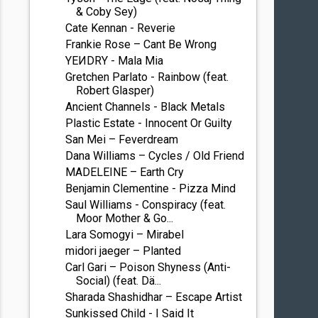
& Coby Sey)
Cate Kennan - Reverie
Frankie Rose – Cant Be Wrong
YEИDRY - Mala Mia
Gretchen Parlato - Rainbow (feat.
Robert Glasper)
Ancient Channels - Black Metals
Plastic Estate - Innocent Or Guilty
San Mei – Feverdream
Dana Williams – Cycles / Old Friend
MADELEINE – Earth Cry
Benjamin Clementine - Pizza Mind
Saul Williams - Conspiracy (feat.
Moor Mother & Go...
Lara Somogyi – Mirabel
midori jaeger – Planted
Carl Gari – Poison Shyness (Anti-
Social) (feat. Dä...
Sharada Shashidhar – Escape Artist
Sunkissed Child - I Said It