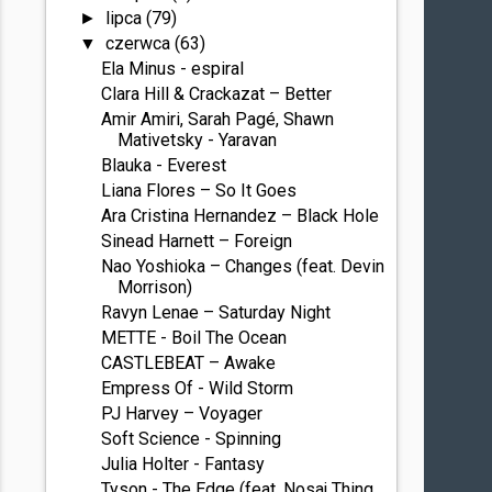
lipca
(79)
►
czerwca
(63)
▼
Ela Minus - espiral
Clara Hill & Crackazat – Better
Amir Amiri, Sarah Pagé, Shawn
Mativetsky - Yaravan
Blauka - Everest
Liana Flores – So It Goes
Ara Cristina Hernandez – Black Hole
Sinead Harnett – Foreign
Nao Yoshioka – Changes (feat. Devin
Morrison)
Ravyn Lenae – Saturday Night
METTE - Boil The Ocean
CASTLEBEAT – Awake
Empress Of - Wild Storm
PJ Harvey – Voyager
Soft Science - Spinning
Julia Holter - Fantasy
Tyson - The Edge (feat. Nosaj Thing