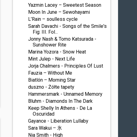
Yazmin Lacey – Sweetest Season
Moon In June – Sewohayami
L’Rain – soulless cycle
Sarah Davachi - Songs of the Smile's
Fig: III. Fol...
Jonny Nash & Tomo Katsurada -
Sunshower Rite
Marina Yozora - Snow Heat
Mint Julep - Next Life
Jorja Chalmers - Principles Of Lust
Fauzia – Without Me
Biatlón – Morning Star
duszno - Żółte tapety
Hammersmark - Unnamed Memory
Bluhm - Diamonds In The Dark
Keep Shelly In Athens - De La
Oscuridad
Gayance - Liberation Lullaby
Sara Wakui – 氷
Nia Smith - High