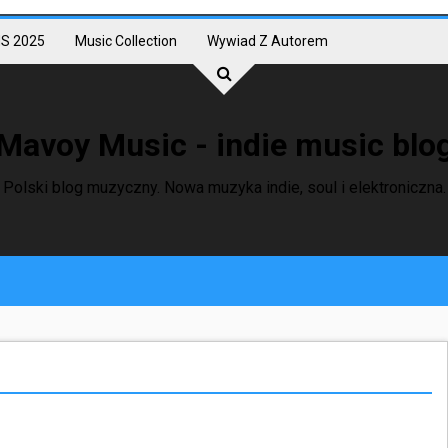
S 2025
Music Collection
Wywiad Z Autorem
Mavoy Music - indie music blo
Polski blog muzyczny. Nowa muzyka indie, soul i elektroniczna.