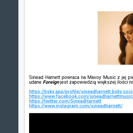
Sinead Harnett powraca na Mavoy Music z jej p
udane
Foreign
jest zapowiedzią większej ilości n
https://bsky.app/profile/sineadharnett.bsky.soci
https://www.facebook.com/sineadharnettmusic
https://twitter.com/SineadHarnett
https://www.instagram.com/sineadharnett/