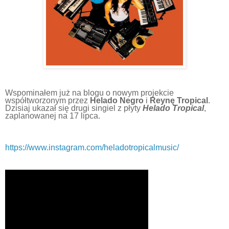
Wspominałem już na blogu o nowym projekcie
współtworzonym przez
Helado Negro
i
Reynę Tropical
.
Dzisiaj ukazał się drugi singiel z płyty
Helado Tropical
,
zaplanowanej na 17 lipca.
https://www.instagram.com/heladotropicalmusic/