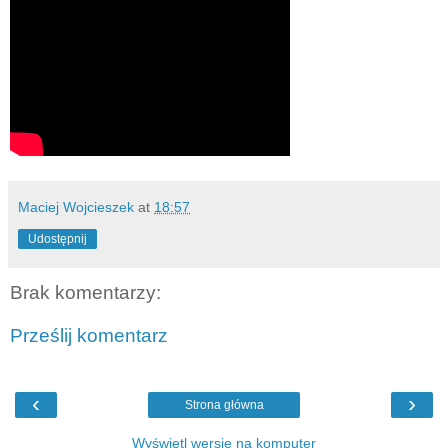
Maciej Wojcieszek
at
18:57
Udostępnij
Brak komentarzy:
Prześlij komentarz
‹
›
Strona główna
Wyświetl wersję na komputer