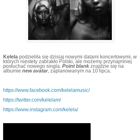
Kelela
podzieliła się dzisiaj nowymi datami koncertowymi, w
których niestety zabrakło Polski, ale możemy przynajmniej
posłuchać nowego singla.
Point blank
znajdzie się na
albumie
new avatar
, zaplanowanym na 10 lipca.
https://www.facebook.com/kelelamusic/
https://twitter.com/kelelam/
https://www.instagram.com/kelela/