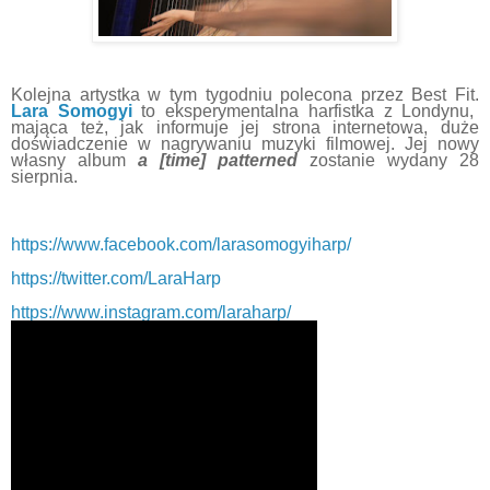
Kolejna artystka w tym tygodniu polecona przez Best Fit.
Lara Somogyi
to eksperymentalna harfistka z Londynu,
mająca też, jak informuje jej strona internetowa, duże
doświadczenie w nagrywaniu muzyki filmowej. Jej nowy
własny album
a [time] patterned
zostanie wydany 28
sierpnia.
https://www.facebook.com/larasomogyiharp/
https://twitter.com/LaraHarp
https://www.instagram.com/laraharp/